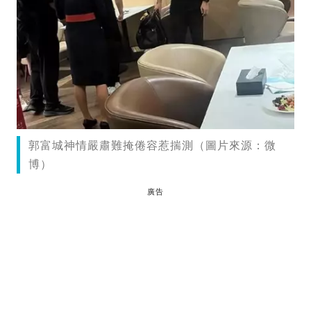
郭富城神情嚴肅難掩倦容惹揣測（圖片來源：微
博）
廣告