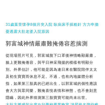
31歲葉萱懷孕8個月突入院 臥病床手插粗針 方力申擔
憂透露大肚老婆入院原因
郭富城神情嚴肅難掩倦容惹揣測
從現場照片可見，郭富城脫下口罩後神情略顯嚴肅，
臉上更難掩倦容，與平日神采飛揚的模樣有明顯分
別。外界估計，他可能是因為連日來在醫院陪伴太太
及初生寶寶而休息不足。不過，也有內地媒體分析
指，如果第三胎真的已經出生，以郭富城的個性應該
會大方與眾同樂，難掩喜悅表情和神態，也不會刻意
隱瞞，因此外界猜測第三胎寶寶可能尚未出世。
大肚方媛盛裝出席女兒學校畢業晚宴 讀星級名牌幼稚