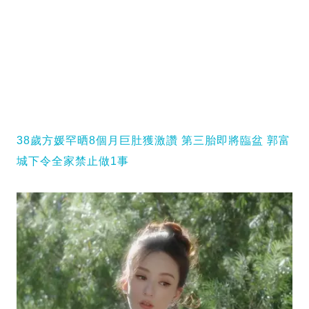
38歲方媛罕晒8個月巨肚獲激讚 第三胎即將臨盆 郭富
城下令全家禁止做1事