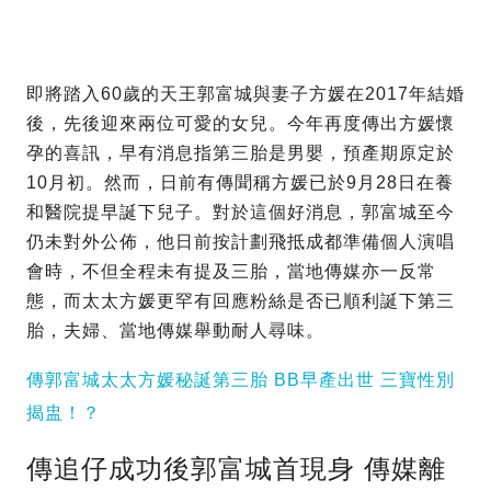
即將踏入60歲的天王郭富城與妻子方媛在2017年結婚
後，先後迎來兩位可愛的女兒。今年再度傳出方媛懷
孕的喜訊，早有消息指第三胎是男嬰，預產期原定於
10月初。然而，日前有傳聞稱方媛已於9月28日在養
和醫院提早誕下兒子。對於這個好消息，郭富城至今
仍未對外公佈，他日前按計劃飛抵成都準備個人演唱
會時，不但全程未有提及三胎，當地傳媒亦一反常
態，而太太方媛更罕有回應粉絲是否已順利誕下第三
胎，夫婦、當地傳媒舉動耐人尋味。
傳郭富城太太方媛秘誕第三胎 BB早產出世 三寶性別
揭盅！？
傳追仔成功後郭富城首現身 傳媒離