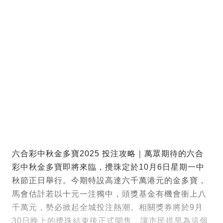
六合彩中秋金多寶2025 投注攻略｜萬眾期待的六合
彩中秋金多寶即將來臨，攪珠定於10月6日星期一中
秋節正日舉行。今期特設高達六千萬港元的金多寶，
馬會估計若以十元一注獨中，頭獎基金有機會衝上八
千萬元，勢必掀起全城投注熱潮。相關獎券將於9月
30日晚上的攪珠結束後正式開售，讓市民提早為這個