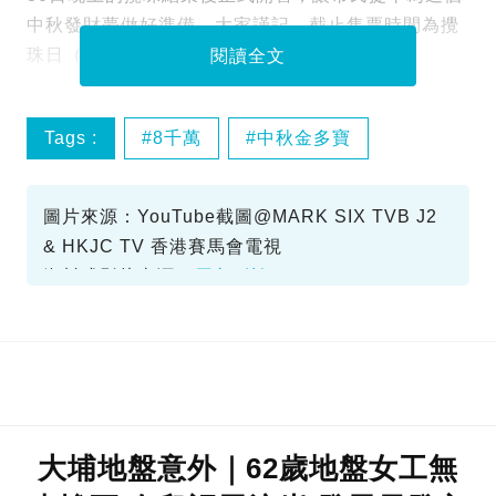
中秋發財夢做好準備。大家謹記，截止售票時間為攪
珠日（10月6日）晚上9時15分。
閱讀全文
Tags :
8千萬
中秋金多寶
六合彩
投注攻略
圖片來源：YouTube截圖@MARK SIX TVB J2
& HKJC TV 香港賽馬會電視
資料或影片來源：
原文刊於SundayKiss
大埔地盤意外｜62歲地盤女工無