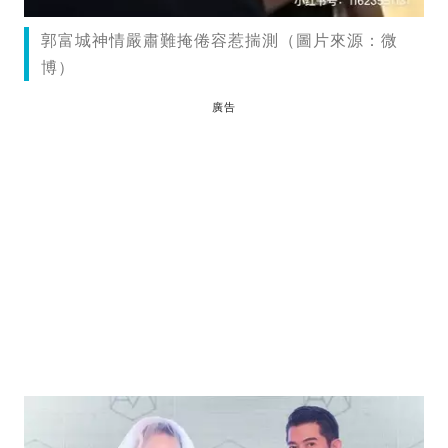
郭富城神情嚴肅難掩倦容惹揣測（圖片來源：微
博）
廣告