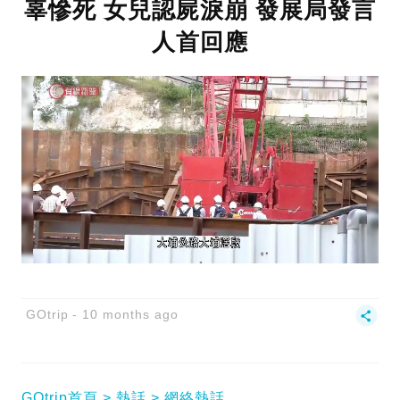
辜慘死 女兒認屍淚崩 發展局發言
人首回應
GOtrip
10 months ago
GOtrip首頁
熱話
網絡熱話