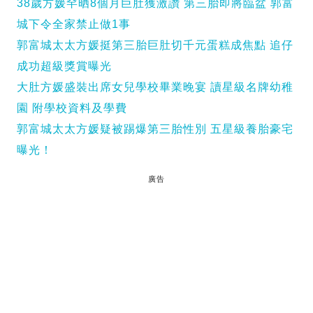
38歲方媛罕晒8個月巨肚獲激讚 第三胎即將臨盆 郭富
城下令全家禁止做1事
郭富城太太方媛挺第三胎巨肚切千元蛋糕成焦點 追仔
成功超級獎賞曝光
大肚方媛盛裝出席女兒學校畢業晚宴 讀星級名牌幼稚
園 附學校資料及學費
郭富城太太方媛疑被踢爆第三胎性別 五星級養胎豪宅
曝光！
廣告