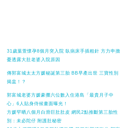
31歲葉萱懷孕8個月突入院 臥病床手插粗針 方力申擔
憂透露大肚老婆入院原因
傳郭富城太太方媛秘誕第三胎 BB早產出世 三寶性別
揭盅！？
郭富城老婆方媛豪擲六位數入住港島「最貴月子中
心」6人貼身侍候畫面曝光！
方媛罕晒八個月白滑巨肚肚皮 網民2點推斷第三胎性
別：未必陀仔 附護肚秘密