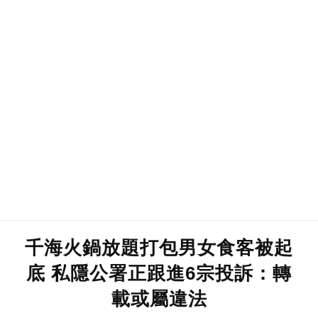
千海火鍋放題打包男女食客被起
底 私隱公署正跟進6宗投訴：轉
載或屬違法