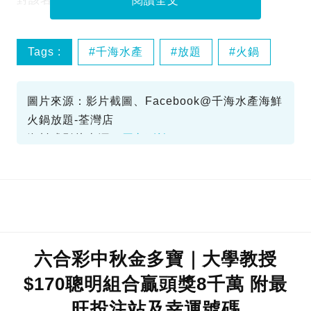
閱讀全文
Tags :
千海水產
放題
火鍋
私隱專員
圖片來源：影片截圖、Facebook@千海水產海鮮
火鍋放題-荃灣店
資料或影片來源：
原文刊於SundayKiss
六合彩中秋金多寶｜大學教授
$170聰明組合贏頭獎8千萬 附最
旺投注站及幸運號碼