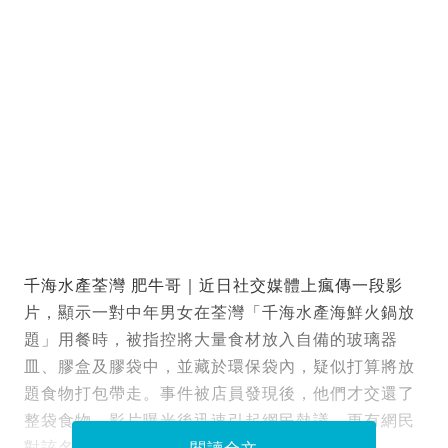
千海水產荃灣 肥牛哥｜近日社交媒體上瘋傳一段影
片，顯示一對中年男女在荃灣「千海水產海鮮火鍋放
題」用餐時，被指控將大量食材放入自備的玻璃器
皿、膠盒及膠袋中，並藏於環保袋內，疑似打算將放
題食物打包帶走。事件被店員發現後，他們才交還了
整袋食物。影片曝光後迅速引起網民熱議，更有網民
對該名男食客進行「起底」。