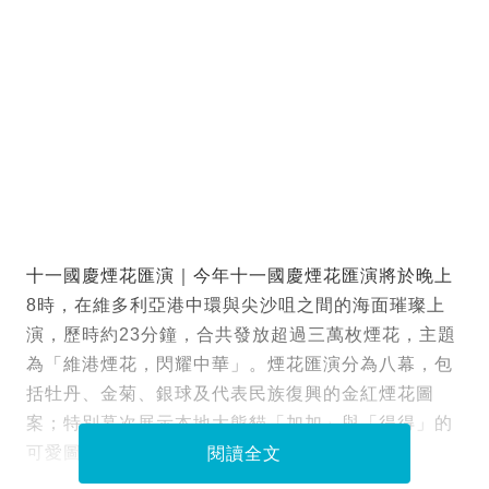
十一國慶煙花匯演｜今年十一國慶煙花匯演將於晚上
8時，在維多利亞港中環與尖沙咀之間的海面璀璨上
演，歷時約23分鐘，合共發放超過三萬枚煙花，主題
為「維港煙花，閃耀中華」。煙花匯演分為八幕，包
括牡丹、金菊、銀球及代表民族復興的金紅煙花圖
案；特別幕次展示本地大熊貓「加加」與「得得」的
可愛圖案等，即睇詳情及封路/交通安排。
閱讀全文