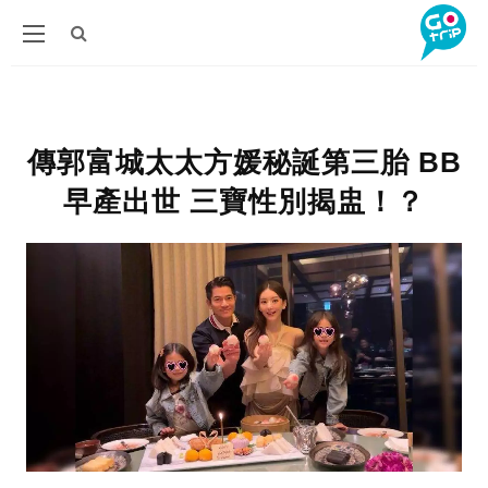
傳郭富城太太方媛秘誕第三胎 BB
早產出世 三寶性別揭盅！？