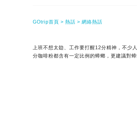
GOtrip首頁
熱話
網絡熱話
上班不想太攰、工作要打醒12分精神，不少
分咖啡粉都含有一定比例的蟑螂，更建議對蟑