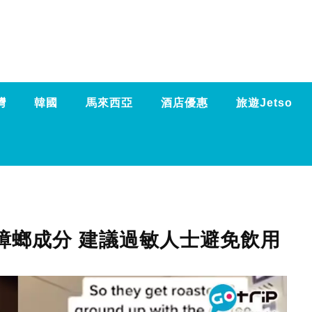
灣
韓國
馬來西亞
酒店優惠
旅遊Jetso
蟑螂成分 建議過敏人士避免飲用