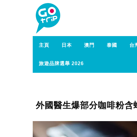
主頁
日本
澳門
泰國
台
旅遊品牌選舉 2026
外國醫生爆部分咖啡粉含