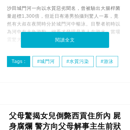
沙田城門河一向以水質惡劣聞名，曾被驗出大腸桿菌
量超標1,300倍，但近日有港男拍攝到驚人一幕，竟
然有大叔在夜間時分於城門河中暢泳。目擊者初時以
為河中有大魚游動，細看才發現是真人在游水，當場
震驚大叫粗口，影片瞬間在網上瘋傳引起熱議。
閱讀全文
Tags :
城門河
水質污染
游泳
父母驚揭女兒倒斃西貢住所內 屍
身腐爛 警方向父母解事主生前狀