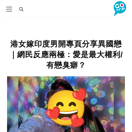
港女嫁印度男開專頁分享異國戀
｜網民反應兩極：愛是最大權利/
有戀臭癖？