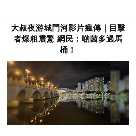
大叔夜游城門河影片瘋傳｜目擊
者爆粗震驚 網民：啲菌多過馬
桶！