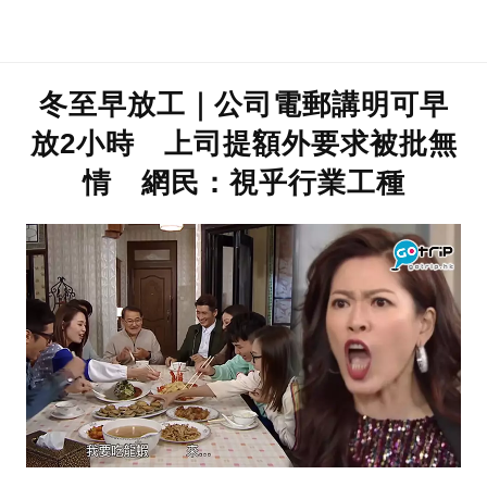
冬至早放工｜公司電郵講明可早
放2小時 上司提額外要求被批無
情 網民：視乎行業工種