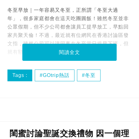
冬至早放｜一年容易又冬至，正所謂「冬至大過
年」，很多家庭都會在這天吃團圓飯！雖然冬至並非
公眾假期，但不少公司都會讓員工提早放工，早點回
家共聚天倫！不過，最近就有位網民在香港討論區發
文指，雖然公司可以讓同事在冬至當日提早下班，但
就有額外要求，令樓主概嘆「老闆不近人情」！
閱讀全文
Tags :
GOtrip熱話
冬至
打工仔
閨蜜討論聖誕交換禮物 因一個理