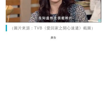
（圖片來源：TVB《愛回家之開心速遞》截圖）
廣告