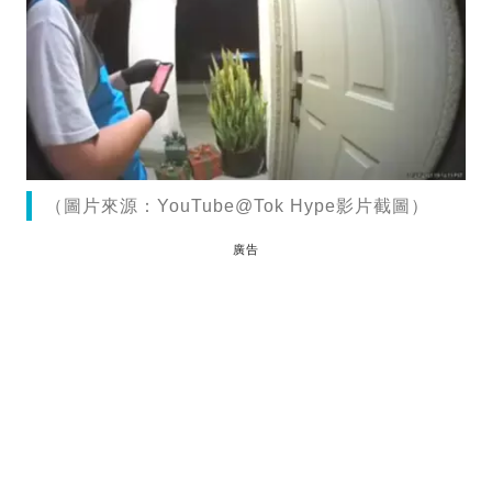
（圖片來源：YouTube@Tok Hype影片截圖）
廣告