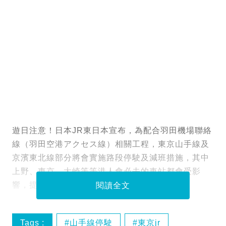
遊日注意！日本JR東日本宣布，為配合羽田機場聯絡
線（羽田空港アクセス線）相關工程，東京山手線及
京濱東北線部分將會實施路段停駛及減班措施，其中
上野、東京、大崎等等港人會必去的車站都會受影
響，提醒旅客提前規劃行程。
閱讀全文
Tags :
山手線停駛
東京jr