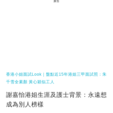
廣告
香港小姐面試Look｜盤點近15年港姐三甲面試照：朱
千雪全素顏 黃心穎似工人
謝嘉怡港姐生涯及護士背景：永遠想
成為別人榜樣