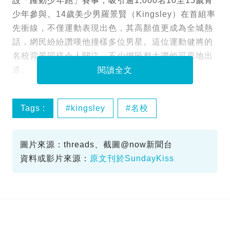
設「躍動少年跑」賽事，吸引逾1,000名10至15歲青
少年參與。14歲美少男羅景賢（Kingsley）在首組率
先衝線，不僅運動表現出色，其高顏值更成為全城熱
話，網民紛紛讚嘆他撞樣多位男星。這位運動健將的
名校背景同樣令人關注，不少網民都大讚他可原地出
道。
閱讀全文
Tags :
kingsley
名校
弘立書院
渣馬
圖片來源：threads、截圖@now新聞台
資料或影片來源：
原文刊於SundayKiss