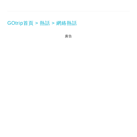
GOtrip首頁
熱話
網絡熱話
廣告
今早繁忙時間，兩名女中學生竟然徒手拉住車門，阻