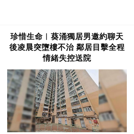
珍惜生命︱葵涌獨居男邀約聊天
後凌晨突墮樓不治 鄰居目擊全程
情緒失控送院