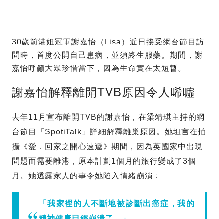
30歲前港姐冠軍謝嘉怡（Lisa）近日接受網台節目訪
問時，首度公開自己患病，並須終生服藥。期間，謝
嘉怡呼籲大眾珍惜當下，因為生命實在太短暫。
謝嘉怡解釋離開TVB原因令人唏噓
去年11月宣布離開TVB的謝嘉怡，在梁靖琪主持的網
台節目「SpotiTalk」詳細解釋離巢原因。她坦言在拍
攝《愛．回家之開心速遞》期間，因為英國家中出現
問題而需要離港，原本計劃1個月的旅行變成了3個
月。她透露家人的事令她陷入情緒崩潰：
「我家裡的人不斷地被診斷出癌症，我的
精神健康已經崩潰了。」