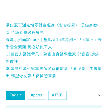
港姐冠軍謝嘉怡零對白現身《奪命提示》 唔錫身做打
女 苦練泰拳過程曝光
香港小姐面試Look｜盤點近15年港姐三甲面試照：朱
千雪全素顏 黃心穎似工人
13個藝人醫護背景：陳豪出身醫學世家 邵音音1意外
無做護士
30歲雙料港姐冠軍無預警宣佈離巢 「倉底劇」尚未播
出 轉型做女強人仍留戀幕前
Tags :
pcos
TVB
多囊卵巢綜合症
港姐冠軍