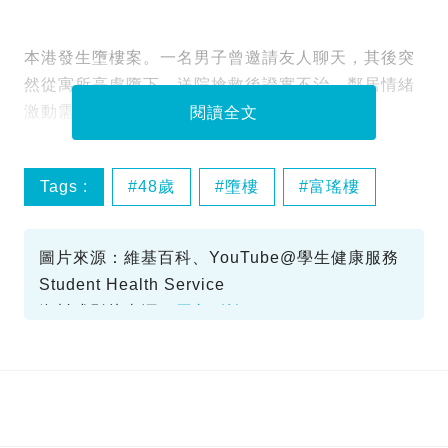
本港發生墮樓案。一名男子曾邀請友人聊天，其後突
然從寓所高處墮下，送院搶救後證實不治。鄰居情緒
激動需即時送院。
閱讀全文
Tags :
48歲
墮樓
富瑤樓
葵涌
圖片來源：維基百科、YouTube@學生健康服務
Student Health Service
資料或影片來源：
原文刊於SundayKiss