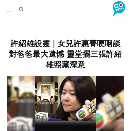
許紹雄設靈｜女兒許惠菁哽咽談
對爸爸最大遺憾 靈堂擺三張許紹
雄照藏深意