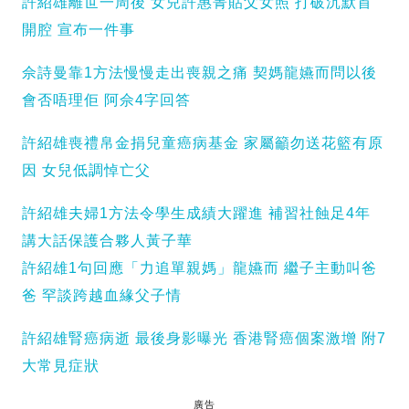
許紹雄離世一周後 女兒許惠菁貼父女照 打破沉默首
開腔 宣布一件事
佘詩曼靠1方法慢慢走出喪親之痛 契媽龍嬿而問以後
會否唔理佢 阿佘4字回答
許紹雄喪禮帛金捐兒童癌病基金 家屬籲勿送花籃有原
因 女兒低調悼亡父
許紹雄夫婦1方法令學生成績大躍進 補習社蝕足4年
講大話保護合夥人黃子華
許紹雄1句回應「力追單親媽」龍嬿而 繼子主動叫爸
爸 罕談跨越血緣父子情
許紹雄腎癌病逝 最後身影曝光 香港腎癌個案激增 附7
大常見症狀
廣告