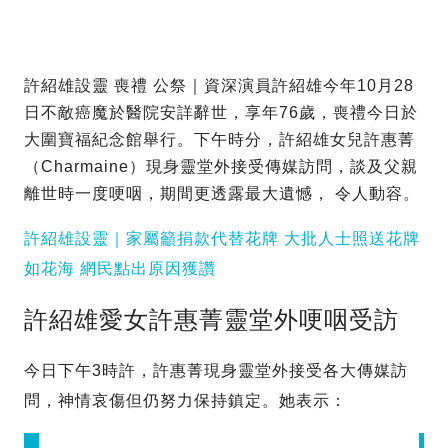
許紹雄設靈 喪禮 公祭｜資深演員許紹雄今年10月28
日不敵癌魔於醫院安詳辭世，享年76歲，喪禮今日於
大圍寶福紀念館舉行。下午時分，許紹雄女兒許惠菁
（Charmaine）現身靈堂外接受傳媒訪問，談及父親
離世時一度哽咽，期間更透露最大遺憾， 令人動容。
許紹雄設靈｜家屬籲捐款代替花牌 大批人士照送花牌
如花海 網民點出原因獲讚
許紹雄愛女許惠菁靈堂外哽咽受訪
今日下午3時許，許惠菁現身靈堂外接受各大傳媒訪
問，神情哀傷但仍努力保持鎮定。她表示：