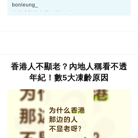
bonleung_
、IG＠benz_hui、Instagram@charmainexhui
資料或影片來源：
原文刊於SundayKiss
香港人不顯老？內地人稱看不透
年紀！數5大凍齡原因