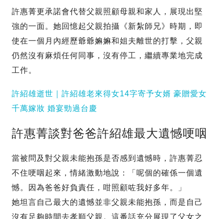
許惠菁更承諾會代替父親照顧母親和家人，展現出堅
強的一面。她回憶起父親拍攝《新紮師兄》時期，即
使在一個月內經歷爺爺嫲嫲和姐夫離世的打擊，父親
仍然沒有麻煩任何同事，沒有停工，繼續專業地完成
工作。
許紹雄逝世｜許紹雄老來得女14字寄予女婿 豪贈愛女
千萬嫁妝 婚宴勁過台慶
許惠菁談對爸爸許紹雄最大遺憾哽咽
當被問及對父親未能抱孫是否感到遺憾時，許惠菁忍
不住哽咽起來，情緒激動地說：「呢個的確係一個遺
憾。因為爸爸好負責任，咁照顧咗我好多年。」
她坦言自己最大的遺憾並非父親未能抱孫，而是自己
沒有足夠時間去孝順父親。這番話充分展現了父女之