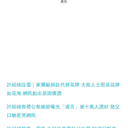
廣告
許紹雄設靈｜家屬籲捐款代替花牌 大批人士照送花牌
如花海 網民點出原因獲讚
許紹雄喪禮公祭細節曝光「遺言」逾十萬人讚好 慈父
口吻惹哭網民