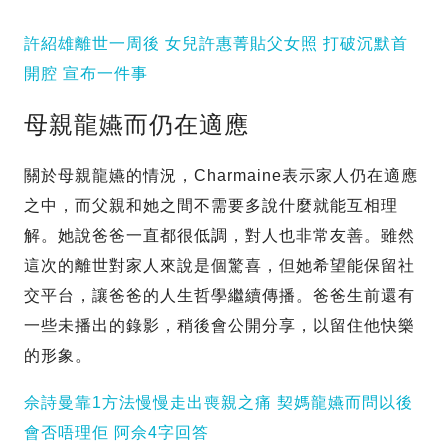
許紹雄離世一周後 女兒許惠菁貼父女照 打破沉默首
開腔 宣布一件事
母親龍嬿而仍在適應
關於母親龍嬿的情況，Charmaine表示家人仍在適應
之中，而父親和她之間不需要多說什麼就能互相理
解。她說爸爸一直都很低調，對人也非常友善。雖然
這次的離世對家人來說是個驚喜，但她希望能保留社
交平台，讓爸爸的人生哲學繼續傳播。爸爸生前還有
一些未播出的錄影，稍後會公開分享，以留住他快樂
的形象。
佘詩曼靠1方法慢慢走出喪親之痛 契媽龍嬿而問以後
會否唔理佢 阿佘4字回答