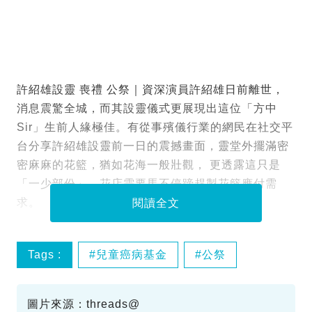
許紹雄設靈 喪禮 公祭｜資深演員許紹雄日前離世，
消息震驚全城，而其設靈儀式更展現出這位「方中
Sir」生前人緣極佳。有從事殯儀行業的網民在社交平
台分享許紹雄設靈前一日的震撼畫面，靈堂外擺滿密
密麻麻的花籃，猶如花海一般壯觀， 更透露這只是
「一少部份」，花店需要馬不停蹄趕製花籃應付需
求。
閱讀全文
Tags :
兒童癌病基金
公祭
喪禮
帛金
圖片來源：threads@