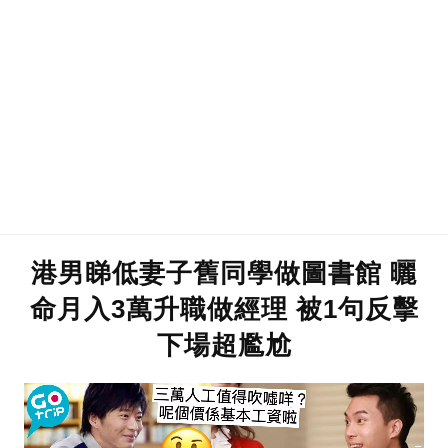
港男睇低妻子舊同學做圖書館 曬
命月入3萬升職做經理 被1句反擊
下場超尷尬