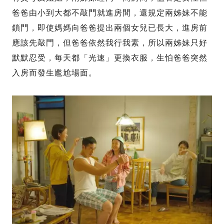
爸爸由小到大都不敲門就進房間，還規定兩姊妹不能
鎖門，即使媽媽向爸爸提出兩個女兒已長大，進房前
應該先敲門，但爸爸依然我行我素，所以兩姊妹只好
默默忍受，每天都「光速」更換衣服，生怕爸爸突然
入房而發生尷尬場面。