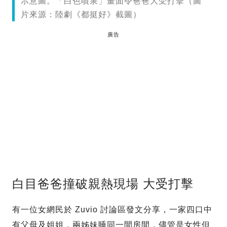
示意圖。「白色噴泉」畫面令爸爸大受打擊（圖
片來源：陸劇《都挺好》截圖）
廣告
白目爸爸撞破親熱現場 大受打擊
有一位女網民於 Zuvio 討論區發文分享，一家四口中
有父母及姐姐，兩姊妹睡同一間房間，儘管是女性但