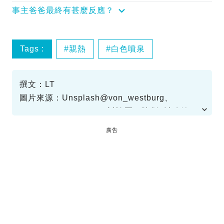
事主爸爸最終有甚麼反應？
Tags :
親熱
白色噴泉
撰文：LT
圖片來源：Unsplash@von_westburg、
IG@jtbcdrama、Zuvio討論區、陸劇《都挺好》
截圖、Netflix《美國女孩》截圖、《那年我們的
廣告
夏天》劇照