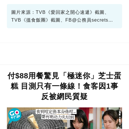
圖片來源：TVB《愛回家之開心速遞》截圖、
TVB《搵食飯團》截圖、FB@公務員secrets、
電影《圖書館戰爭》截圖、電影《華爾街狼人》
截圖、JTBC《夫妻的世界》劇照、TVB《香港愛
情故事》截圖
付$88用餐驚見「極迷你」芝士蛋
糕 目測只有一條線！食客因1事
反被網民質疑