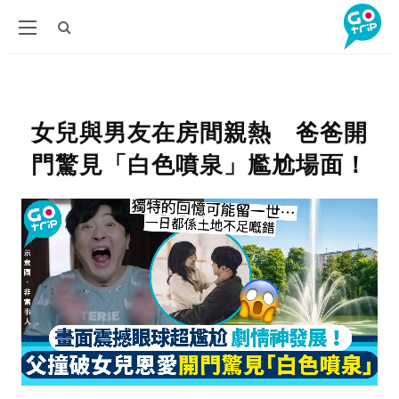
女兒與男友在房間親熱 爸爸開
門驚見「白色噴泉」尷尬場面！