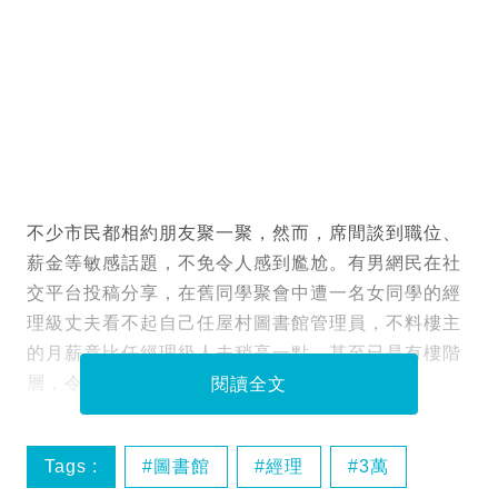
不少市民都相約朋友聚一聚，然而，席間談到職位、
薪金等敏感話題，不免令人感到尷尬。有男網民在社
交平台投稿分享，在舊同學聚會中遭一名女同學的經
理級丈夫看不起自己任屋村圖書館管理員，不料樓主
的月薪竟比任經理級人夫稍高一點，甚至已是有樓階
層，令人夫極度尷尬，帶同太太拂袖而去。
閱讀全文
Tags :
圖書館
經理
3萬