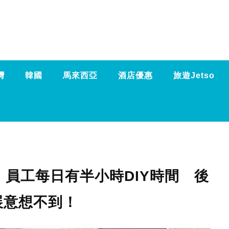
灣
韓國
馬來西亞
酒店優惠
旅遊Jetso
員工每日有半小時DIY時間 後
展意想不到！