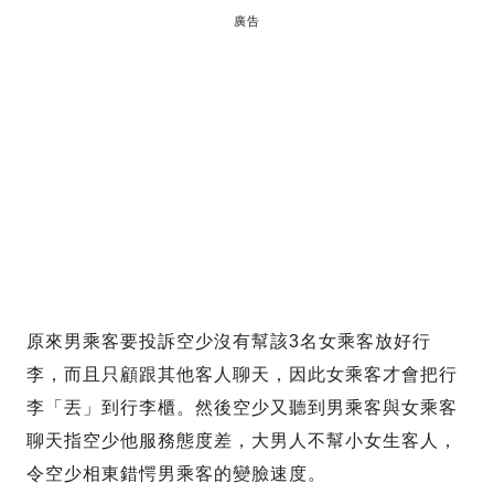
廣告
原來男乘客要投訴空少沒有幫該3名女乘客放好行
李，而且只顧跟其他客人聊天，因此女乘客才會把行
李「丟」到行李櫃。然後空少又聽到男乘客與女乘客
聊天指空少他服務態度差，大男人不幫小女生客人，
令空少相東錯愕男乘客的變臉速度。