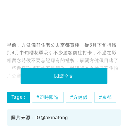
早前，方健儀孖住老公去京都賞櫻，從3月下旬持續
到4月中旬櫻花季吸引不少遊客前往打卡，不過在影
相留念時候不要忘記應有的禮貌，事關方健儀目睹了
一些遊客對櫻花的不當行為，離譜行為令她忍不住拍
片公審，引起不少網民熱議。
閱讀全文
Tags :
即時跟進
方健儀
京都
櫻花
圖片來源：IG@akinafong