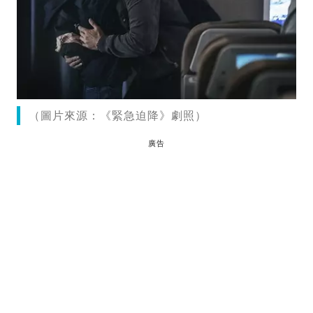
（圖片來源：《緊急迫降》劇照）
廣告