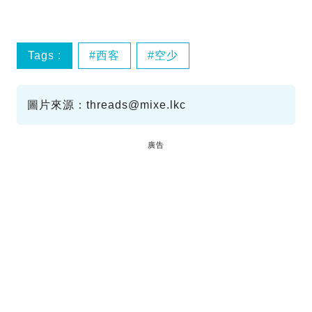
Tags :
西客
空少
圖片來源：
threads@mixe.lkc
廣告