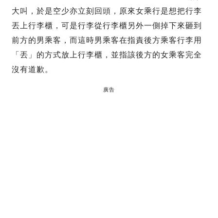
大叫，於是空少亦立刻回頭，原來女乘行是想把行李
丟上行李櫃，可是行李從行李櫃另外一側掉下來砸到
前方的男乘客，而這時男乘客在指責後方乘客行李用
「丟」的方式放上行李櫃，並指該後方的女乘客完全
沒有道歉。
廣告