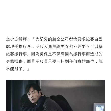
空少亦解釋：「大部分的航空公司都會要求旅客自己
處理手提行李，空服人員無論男女都不需要不可以幫
旅客搬行李。因為勞保是不保障因為搬行李而造成的
身體損傷，而且空服員只要一扭到任何身體部位，就
不能飛了。」