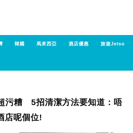
灣
韓國
馬來西亞
酒店優惠
旅遊Jetso
菌超污糟 5招清潔方法要知道：唔
酒店呢個位!