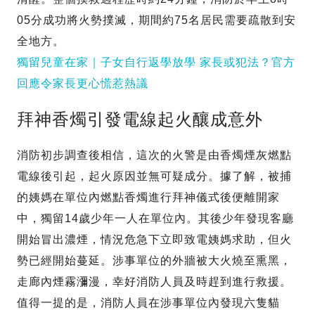
05分成功將火勢撲滅，期間約75名居民需要疏散到安
全地方。
獨留兒童在家｜子女自行返學放學 家長或犯法？官方
回應令家長更心慌惹熱議
拜神香燭引發電線起火釀成意外
消防初步調查後相信，這次的火警是由香燭煙灰燃點
電線後引起，起火原因並無可疑成分。據了解，被捕
的姨媽在單位內燃點香燭進行拜神儀式後便離開家
中，獨留14歲少年一人在單位內。其後少年發現客廳
開始冒出濃煙，情況危急下立即致電姨媽求助，但火
勢已經開始蔓延。涉事單位的外牆被大火燒至熏黑，
走廊內煙霧瀰漫，幸好消防人員及時趕到進行救援。
值得一提的是，消防人員在涉事單位內發現六隻貓