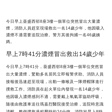
今日早上葵盛西邨8座3樓一個單位突然冒出大量濃
煙，消防人員趕至現場救出一名14歲少年，他因吸入
濃煙不適需要送院治療。警方其後拘捕一名46歲姨
媽。
早上7時41分濃煙冒出救出14歲少年
今日早上7時41分，葵盛西邨8座3樓一個單位突然冒
出大量濃煙，驚動多名居民立即報警求助。消防人員
接報後迅速趕至現場，出動一條喉及一隊煙帽隊進行
撲救工作。消防員在起火單位內發現一名14歲少年，
他因吸入濃煙感到不適，需要戴上氧氣罩協助呼吸，
隨後由救護車送往瑪嘉烈醫院接受治療，送院時意識
清醒。整個撲救過程歷時約24分鐘，消防於早上8時