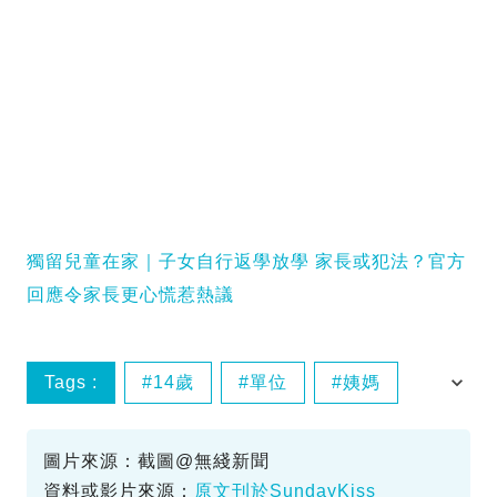
獨留兒童在家｜子女自行返學放學 家長或犯法？官方
回應令家長更心慌惹熱議
Tags :
14歲
單位
姨媽
火警
圖片來源：截圖@無綫新聞
資料或影片來源：
原文刊於SundayKiss