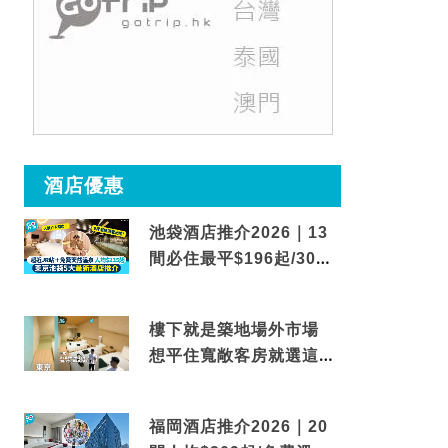
酒店優惠
池袋酒店推介2026｜13
間必住最平$196起/30秒
到車站/免費碳酸溫泉
樓下就是築地場外市場
想平住寬敞客房就選這間
東京酒店
福岡酒店推介2026｜20