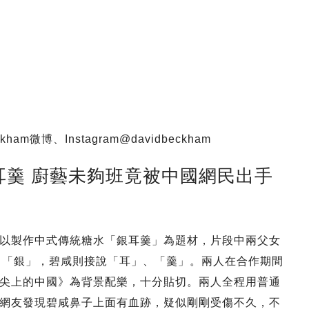
m微博、Instagram@davidbeckham
耳羹 廚藝未夠班竟被中國網民出手
以製作中式傳統糖水「銀耳羹」為題材，片段中兩父女
說出「銀」，碧咸則接說「耳」、「羹」。兩人在合作期間
尖上的中國》為背景配樂，十分貼切。兩人全程用普通
網友發現碧咸鼻子上面有血跡，疑似剛剛受傷不久，不