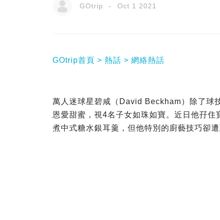
GOtrip
Oct 1 2021
GOtrip首頁
熱話
網絡熱話
萬人迷球星碧咸（David Beckham）除了
恩愛甜蜜，視4名子女如珠如寶。近日他孖住寶貝
煮中式糖水銀耳羹，但他特別的廚藝技巧卻遭