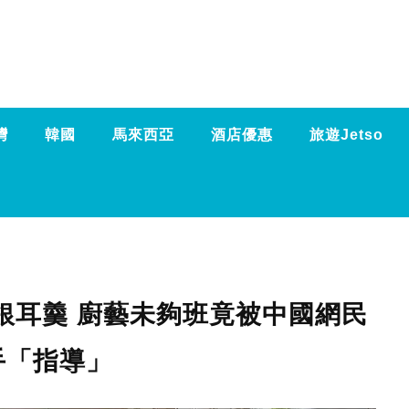
灣
韓國
馬來西亞
酒店優惠
旅遊Jetso
銀耳羹 廚藝未夠班竟被中國網民
手「指導」