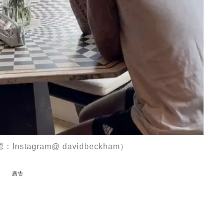
nstagram@ davidbeckham）
廣告