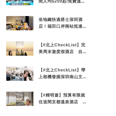
間人均$209起/免費溫泉/
近博多車站
坐地鐵快過搭士深圳酒
店！福田口岸兩站抵達
還有免費烘洗服務
【#北上CheckList】完
美周末遊度假酒店 自帶
電影院 必打卡深圳膠囊
列車
【#北上CheckList】帶
上相機發掘深圳南山文藝
角落 2天1夜住進海景套
房享受私人時光
【#精明遊】預算有限就
住這間京都溫泉酒店 車
站行5分鐘可達 必吃自助
早餐