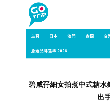
主頁
日本
澳門
泰國
台
旅遊品牌選舉 2026
碧咸孖細女拍煮中式糖水
出