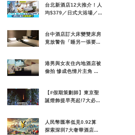
台北新酒店12大推介！人
均$379／日式大浴場／1
分鐘到捷運／米芝蓮推介
台中酒店訂大床變雙床房
竟放警告「睡另一張要加
錢」網民：好孤寒
港男與女友住內地酒店被
偷拍 慘成色情片主角 鏡
頭位置曝光 逾180間酒店
中招
【#假期策劃師】東京聖
誕燈飾提早亮起!7大必去
打卡點 快把路線收藏吧
人民幣匯率低見0.92算
探索深圳7大奢華酒店體