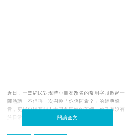
近日，一眾網民對現時小朋友改名的常用字眼掀起一
陣熱議，不但再一次召喚「你係阿希？」的經典錄
音，更指出與某些人士同名同姓的苦惱。你又有沒有
於日常生活中遇上「撞名」的尷尬情況呢？
閱讀全文