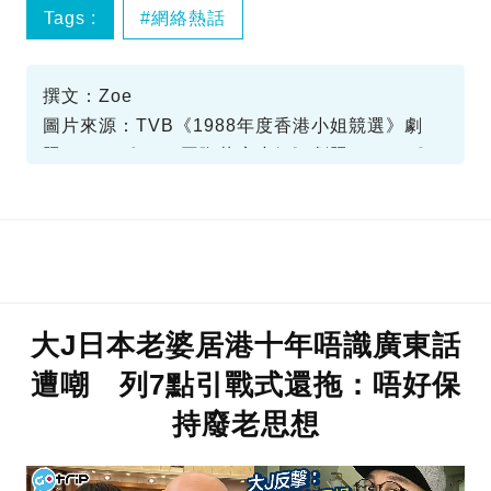
Tags :
網絡熱話
撰文：Zoe
圖片來源：TVB《1988年度香港小姐競選》劇
照、TVB《2004國際華裔小姐》劇照、TVB《萬
千星輝頒獎典禮2020》劇照、YouTube《你係阿
希？》截圖、TVB《法網狙擊》劇照、LIHKG討
論區截圖
大J日本老婆居港十年唔識廣東話
遭嘲 列7點引戰式還拖：唔好保
持廢老思想