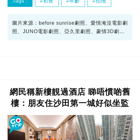
Tags :
初夜
年齡
拍拖
圖片來源：before sunrise劇照、愛情淹沒電影劇
照、JUNO電影劇照、亞久里劇照、豪情3D劇
照、早熟電影劇照、Devdas劇照、電影截圖
網民稱新樓靚過酒店 睇唔慣啲舊
樓：朋友住沙田第一城好似坐監