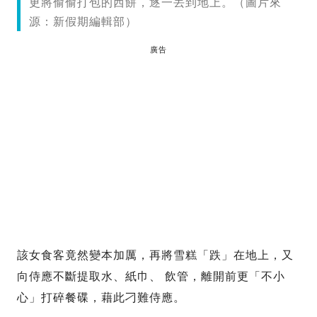
更將偷偷打包的西餅，逐一丟到地上。（圖片來
源：新假期編輯部）
廣告
該女食客竟然變本加厲，再將雪糕「跌」在地上，又
向侍應不斷提取水、紙巾、 飲管，離開前更「不小
心」打碎餐碟，藉此刁難侍應。