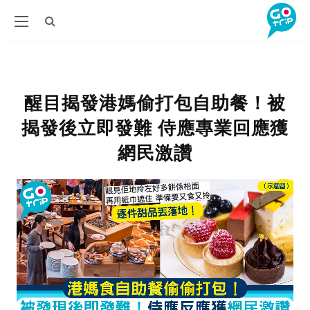
醒目揭發港媽偷打包自助餐！被
揭發後立即發難 侍應專業回應獲
網民激讚