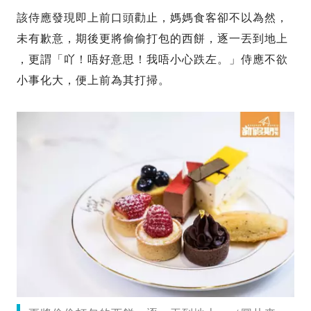
該侍應發現即上前口頭勸止，媽媽食客卻不以為然，
未有歉意，期後更將偷偷打包的西餅，逐一丟到地上
，更謂「吖！唔好意思！我唔小心跌左。」侍應不欲
小事化大，便上前為其打掃。