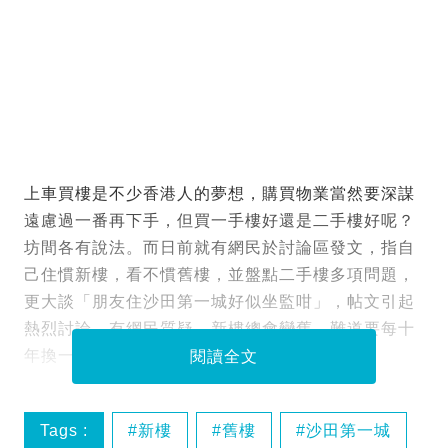
上車買樓是不少香港人的夢想，購買物業當然要深謀
遠慮過一番再下手，但買一手樓好還是二手樓好呢？
坊間各有說法。而日前就有網民於討論區發文，指自
己住慣新樓，看不慣舊樓，並盤點二手樓多項問題，
更大談「朋友住沙田第一城好似坐監咁」，帖文引起
熱烈討論。有網民質疑，新樓總會變舊，難道要每十
年換一次樓？
閱讀全文
Tags :
新樓
舊樓
沙田第一城