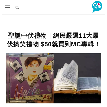
聖誕中伏禮物｜網民嚴選11大最
伏搞笑禮物 $50就買到MC專輯！