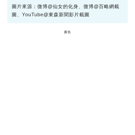
圖片來源：微博@仙女的化身、微博@百略網截
圖、YouTube@東森新聞影片截圖
廣告