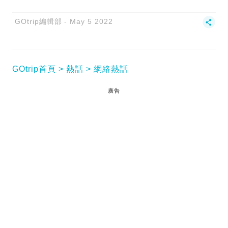
GOtrip編輯部
May 5 2022
GOtrip首頁
熱話
網絡熱話
廣告