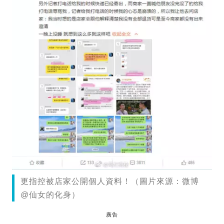
更指控被店家公開個人資料！（圖片來源：微博
@仙女的化身）
廣告