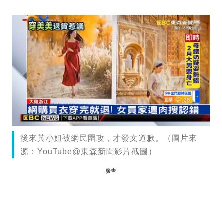
後來黃小姐被網民圍攻，才發文道歉。（圖片來
源：YouTube@東森新聞影片截圖）
廣告