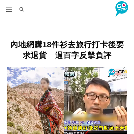
內地網購18件衫去旅行打卡後要
求退貨 過百字反擊負評