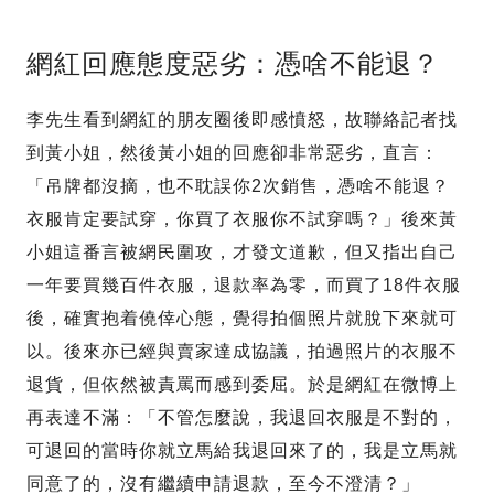
網紅回應態度惡劣：憑啥不能退？
李先生看到網紅的朋友圈後即感憤怒，故聯絡記者找
到黃小姐，然後黃小姐的回應卻非常惡劣，直言：
「吊牌都沒摘，也不耽誤你2次銷售，憑啥不能退？
衣服肯定要試穿，你買了衣服你不試穿嗎？」後來黃
小姐這番言被網民圍攻，才發文道歉，但又指出自己
一年要買幾百件衣服，退款率為零，而買了18件衣服
後，確實抱着僥倖心態，覺得拍個照片就脫下來就可
以。後來亦已經與賣家達成協議，拍過照片的衣服不
退貨，但依然被責罵而感到委屈。於是網紅在微博上
再表達不滿：「不管怎麼說，我退回衣服是不對的，
可退回的當時你就立馬給我退回來了的，我是立馬就
同意了的，沒有繼續申請退款，至今不澄清？」