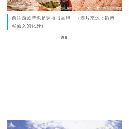
前往西藏時也是穿得很高興。（圖片來源：微博
@仙女的化身）
廣告