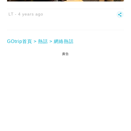
LT
4 years ago
GOtrip首頁
熱話
網絡熱話
廣告