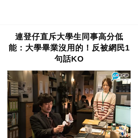
連登仔直斥大學生同事高分低
能：大學畢業沒用的！反被網民1
句話KO