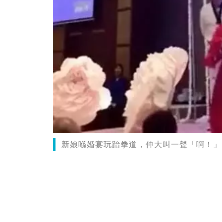
新娘喺婚宴玩跆拳道，仲大叫一聲「啊！」