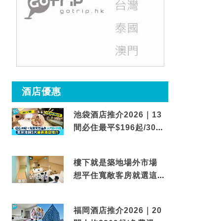
酒店優惠
池袋酒店推介2026｜13
間必住最平$196起/30秒
到車站/免費碳酸溫泉
樓下就是築地場外市場
想平住寬敞客房就選這間
東京酒店
福岡酒店推介2026｜20