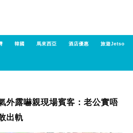
灣
韓國
馬來西亞
酒店優惠
旅遊Jetso
氣外露嚇親現場賓客：老公實唔
敢出軌