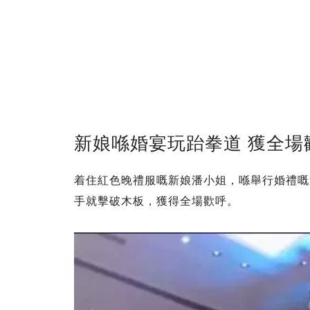
新娘喺婚宴玩跆拳道 獲全場
着住紅色晚禮服嘅新娘潘小姐，喺舉行婚禮嘅
手就擊破木板，獲得全場歡呼。