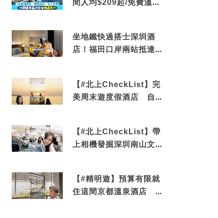
間人均$209起/免費溫泉/
近博多車站
坐地鐵快過搭士深圳酒
店！福田口岸兩站抵達
還有免費烘洗服務
【#北上CheckList】完
美周末遊度假酒店 自帶
電影院 必打卡深圳膠囊
列車
【#北上CheckList】帶
上相機發掘深圳南山文藝
角落 2天1夜住進海景套
房享受私人時光
【#精明遊】預算有限就
住這間京都溫泉酒店 車
站行5分鐘可達 必吃自助
早餐