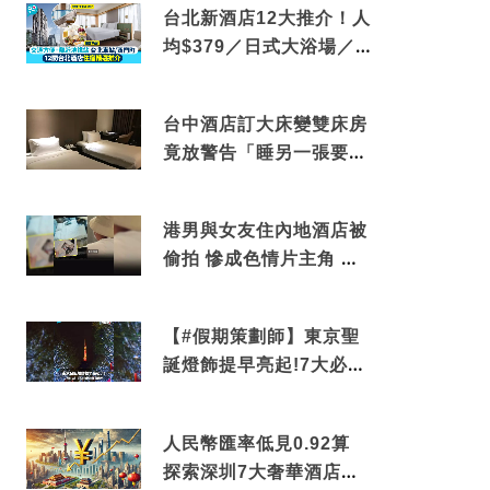
台北新酒店12大推介！人
均$379／日式大浴場／1
分鐘到捷運／米芝蓮推介
台中酒店訂大床變雙床房
竟放警告「睡另一張要加
錢」網民：好孤寒
港男與女友住內地酒店被
偷拍 慘成色情片主角 鏡
頭位置曝光 逾180間酒店
中招
【#假期策劃師】東京聖
誕燈飾提早亮起!7大必去
打卡點 快把路線收藏吧
人民幣匯率低見0.92算
探索深圳7大奢華酒店體