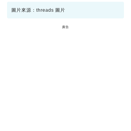
飛機餐盤
乘客行為
圖片來源：threads 圖片
廣告