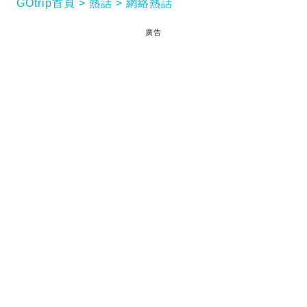
GOtrip首頁
熱話
網絡熱話
廣告
小一叩門 小一統一派位｜51歲前TVB主持李漫芬
（Fanny）近日在社交平台報喜，其8歲女兒談在心
（Alfa）在學校成績表中奪得全班第二、全級第三，
更有兩科考獲全級第一，成績彪炳。Fanny透露女兒