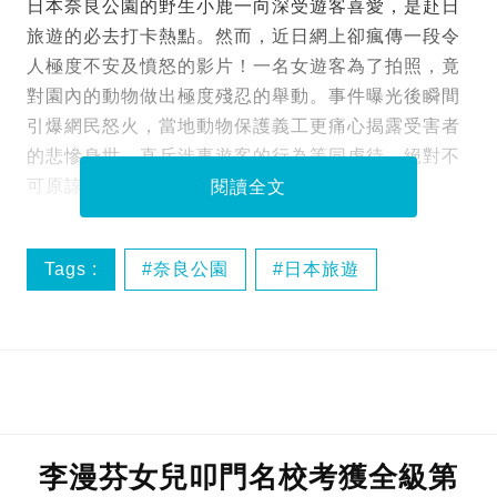
日本奈良公園的野生小鹿一向深受遊客喜愛，是赴日
旅遊的必去打卡熱點。然而，近日網上卻瘋傳一段令
人極度不安及憤怒的影片！一名女遊客為了拍照，竟
對園內的動物做出極度殘忍的舉動。事件曝光後瞬間
引爆網民怒火，當地動物保護義工更痛心揭露受害者
的悲慘身世，直斥涉事遊客的行為等同虐待，絕對不
可原諒！
閱讀全文
Tags :
奈良公園
日本旅遊
虐待動物
李漫芬女兒叩門名校考獲全級第