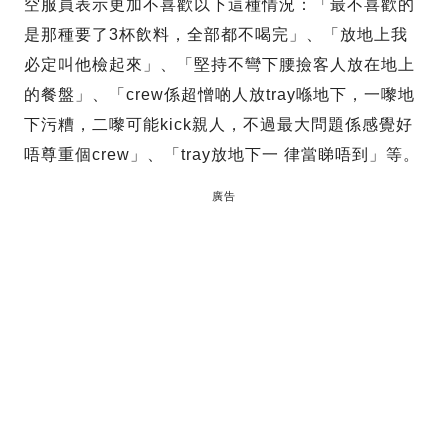
空服員表示更加不喜歡以下這種情況：「最不喜歡的
是那種要了3杯飲料，全部都不喝完」、「放地上我
必定叫他檢起來」、「堅持不彎下腰撿客人放在地上
的餐盤」、「crew係超憎啲人放tray喺地下，一嚟地
下污糟，二嚟可能kick親人，不過最大問題係感覺好
唔尊重個crew」、「tray放地下一 律當睇唔到」等。
廣告