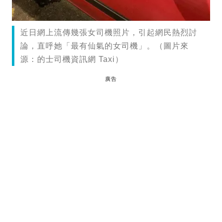
近日網上流傳幾張女司機照片，引起網民熱烈討
論，直呼她「最有仙氣的女司機」。（圖片來
源：的士司機資訊網 Taxi）
廣告