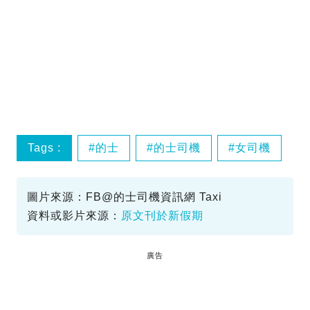
Tags :
的士
的士司機
女司機
圖片來源：FB@的士司機資訊網 Taxi
資料或影片來源：
原文刊於新假期
廣告