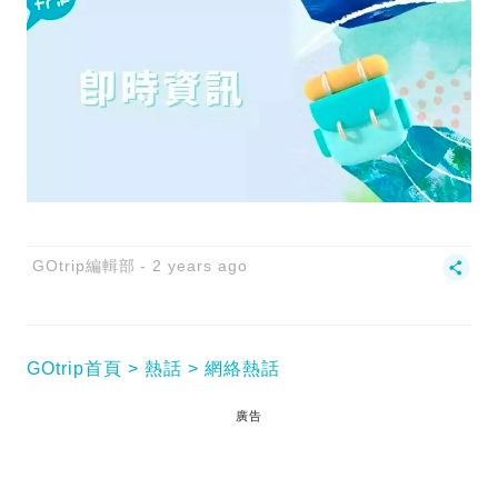
GOtrip編輯部
2 years ago
GOtrip首頁
熱話
網絡熱話
廣告