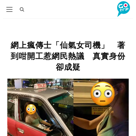
網上瘋傳士「仙氣女司機」 著
到咁開工惹網民熱議 真實身份
卻成疑