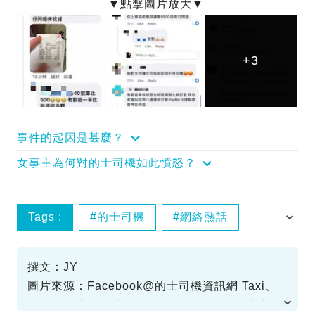
+3
+3
+3
事件的起因是甚麼？
女事主為何對的士司機如此憤怒？
Tags :
的士司機
網絡熱話
西客
撰文：JY
圖片來源：Facebook@的士司機資訊網 Taxi、
TVB《降魔的》截圖、SBS《Penthouse上流戰