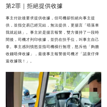
第2罪｜拒絕提供收據
事主付款後要求提供收據，但司機卻拒絕向事主提
供，並指交易已經完結，無法提供，更揚言「唔落車
我就起錶」。事主於是揚言報警，雙方僵持了一段時
間後，司機才列印收據，並扔在扶手位，叫事主自己
拿。事主感到憤怒並指司機橫行無理，怒斥他「夠膽
收錢唔俾收據」，最後事主報警後司機才「認衰仔俾
返收據我！」。