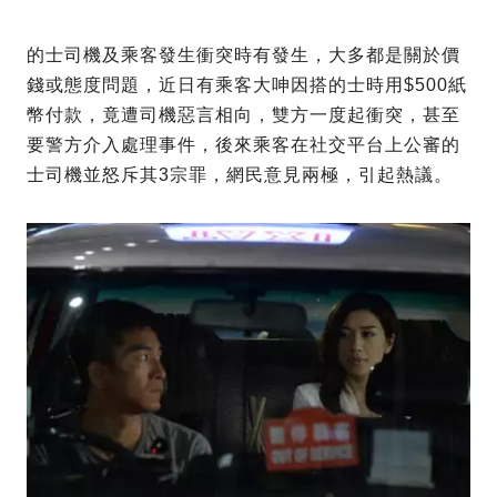
的士司機及乘客發生衝突時有發生，大多都是關於價
錢或態度問題，近日有乘客大呻因搭的士時用$500紙
幣付款，竟遭司機惡言相向，雙方一度起衝突，甚至
要警方介入處理事件，後來乘客在社交平台上公審的
士司機並怒斥其3宗罪，網民意見兩極，引起熱議。