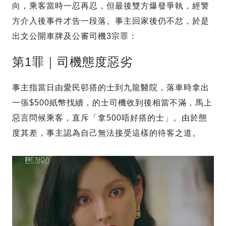
向，乘客當時一忍再忍，但最後雙方爆發爭執，經警
方介入後事件才告一段落。事主回家後仍不忿，於是
出文公開車牌及公審司機3宗罪：
第1罪｜司機態度惡劣
事主指當日由愛民邨搭的士到九龍醫院，落車時拿出
一張$500紙幣找續，的士司機收到後相當不滿，馬上
惡言問候乘客，直斥「拿500唔好搭的士」。由於態
度其差，事主認為自己無法接受這樣的待客之道。