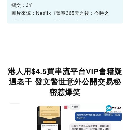
撰文：JY
圖片來源：Netflix《禁室365天之後：今時之
慾》截圖、Netflix《禁室365天之後：今時之
慾》截圖、IG@susinnasimone、
資料或影片來源：Facebook@Netflix 香港討論
Facebook@Netflix 香港討論區截圖
區截圖
港人用$4.5買串流平台VIP會籍疑
遇老千 發文警世意外公開交易秘
密惹爆笑