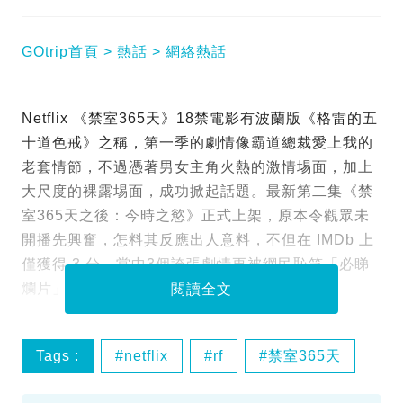
GOtrip首頁
熱話
網絡熱話
Netflix 《禁室365天》18禁電影有波蘭版《格雷的五
十道色戒》之稱，第一季的劇情像霸道總裁愛上我的
老套情節，不過憑著男女主角火熱的激情埸面，加上
大尺度的裸露埸面，成功掀起話題。最新第二集《禁
室365天之後：今時之慾》正式上架，原本令觀眾未
開播先興奮，怎料其反應出人意料，不但在 IMDb 上
僅獲得 3 分，當中3個誇張劇情更被網民恥笑「必睇
爛片」！
閱讀全文
Tags :
netflix
rf
禁室365天
續集