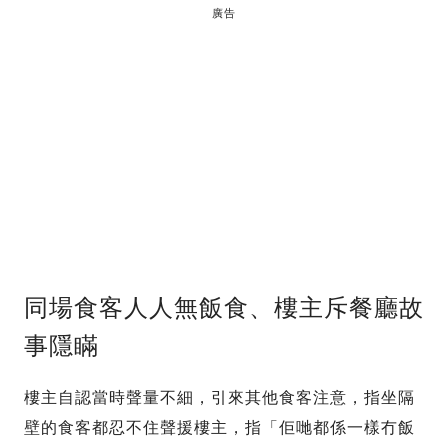
廣告
同場食客人人無飯食、樓主斥餐廳故
事隱瞞
樓主自認當時聲量不細，引來其他食客注意，指坐隔
壁的食客都忍不住聲援樓主，指「佢哋都係一樣冇飯