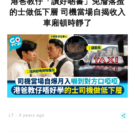
港爸教仔「讀好啲書」免淪落揸
的士做低下層 司機當場自揭收入
車廂頓時靜了
LT
3 years ago