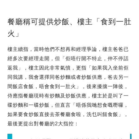
餐廳稱可提供炒飯、樓主「食到一肚
火」
樓主續指，當時他們不想再和經理爭論，樓主爸爸已
經多次要經理走開，但「佢唔行開不特止，仲不停話
返我」，樓主因此非常氣憤，更指「如果我入坐前佢
同我講，我會選擇同爸炒麵或者炒飯供應，爸去另一
間飯店食飯，唔會食到一肚火」，後來擾攘一陣後，
侍應指餐廳現時有炒麵及炒飯供應，樓主於是叫了一
碟炒麵和一碟炒飯，但直言「唔係我哋想食嘅嘢囉，
如果要食炒飯直接去茶餐廳食啦，洗乜叫餸食飯」，
最後更提出對餐廳的2大指控：