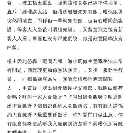
食」，樓主指出重點，強調該枱食客已經準備埋單，
直斥「經理講大話，佢唔係岩岩先知冇飯，唔係飯煲
突然間壞左，而係佢一早就知冇飯，但有心唔同顧客
講，等客人入坐後叫晒餸先講」，又留意到之後有新
客人入座，餐廳也沒有跟他們說，似是刻意隱瞞沒有
白飯。
樓主因此怒轟「呢間君頤上海小廚做生意嘅手法非常
有問題，個經理更加係無法無天」，又指「服務性行
業，一向都係顧客為先，無論怎樣都唔應該鬧客
人」，更質疑「我出街食飯慶祝父親節，我叫白飯有
錯嗎？咩叫一家人食飯呀？咩叫出街食飯呀？唔通叫
出街食餸呀？個個都係約人食飯架啦，有冇聽人講係
約人食餸呀？最重要係飯呀，你打開門口做生意，你
冇飯食係咪應該喺我入座前講清楚呀？而唔係所有餸
黎晒先講」，怒氣十足！