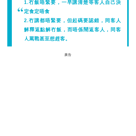
1.冇飯唔緊要，一早講清楚等客人自己決
定食定唔食
2.冇講都唔緊要，但起碼要認錯，同客人
解釋返點解冇飯，而唔係鬧返客人，同客
人罵戰甚至想趕客。
廣告