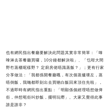
也有網民指出餐廳要解決此問題其實非常簡單：「嗱
嗱淋去茶餐廳買囉，10分鐘都解決啦」、「乜咁大間
野冇蒸櫃呢樣野？ 定廚房佬唔識蒸飯？」；更有行家
分享做法：「我都係開餐廳嘅，有次個蒸爐壞左，蒸
唔倒飯，我哋都即刻出去買啲白飯回來頂住先啦」，
不過即時有網民指出重點：「明顯係個經理唔想做俾
佢，仲想呃佢叫炒飯，擺明玩嘢」。大家又覺得此事
誰是誰非？