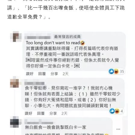
講」、「比一千幾百出嚟食飯，使唔使全體員工下跪
道歉全單免費？」。