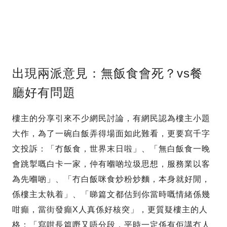
出現兩派意見：無飯食會死？vs餐
廳好有問題
樓主的分享引來不少網民討論，有網民認為樓主小題
大作，為了一碗白飯弄得場面如此難看，更要寫千字
文投訴：「冇飯食，世界末日啦」、「無白飯食一晚
會跳掣嘅白卡一家，仲有嗰啲垃圾思想，服務業以客
為先嗰啲」、「冇白飯咪食炒粉炒麵，本身就好閒，
係樓主太執着」、「睇篇文都估到你當時嘅情緒係幾
咁癲，當街發癲X人真係好核突」，更質疑樓主的人
格：「寫咁長篇嘢又唔分段，平時一定係有佢講冇人