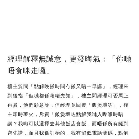
經理解釋無誠意，更發晦氣：「你哋
唔食咪走囉」
樓主質問「點解晚飯時間冇飯又唔一早講」，經理來
到後指「佢哋都係啱啱先知」，樓主問經理可否馬上
再煮，他們願意等，但經理竟回覆「飯煲壞咗」，樓
主即時著火，斥責「飯煲壞咗點解我哋入嚟嗰時唔
講？我哋可以選擇去其他飯店食飯，而唔係所有餸到
齊先講，而且我係訂枱的，我有留低電話號碼，點解