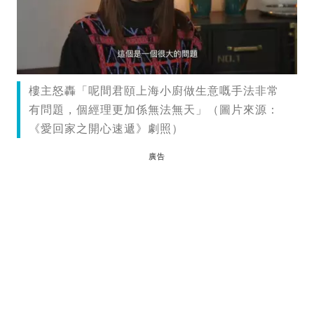
樓主怒轟「呢間君頤上海小廚做生意嘅手法非常
有問題，個經理更加係無法無天」（圖片來源：
《愛回家之開心速遞》劇照）
廣告