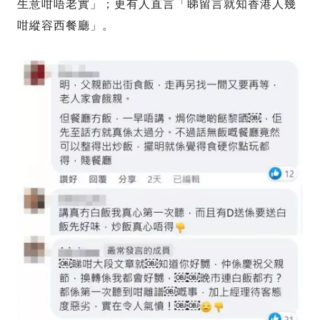
生意咁唔老實」；更有人直言「睇留言就知香港人幾
咁縱容西餐廳」。