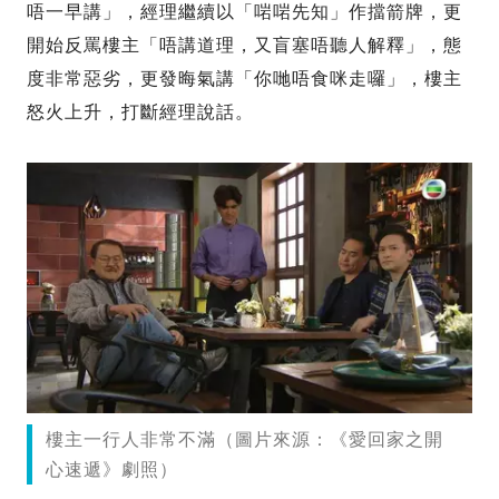
唔一早講」，經理繼續以「啱啱先知」作擋箭牌，更
開始反罵樓主「唔講道理，又盲塞唔聽人解釋」，態
度非常惡劣，更發晦氣講「你哋唔食咪走囉」，樓主
怒火上升，打斷經理說話。
樓主一行人非常不滿（圖片來源：《愛回家之開
心速遞》劇照）