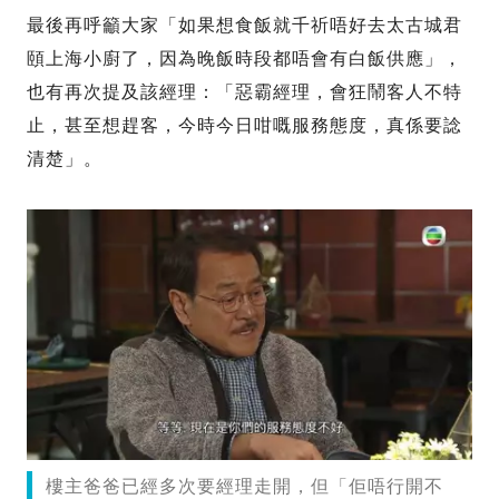
最後再呼籲大家「如果想食飯就千祈唔好去太古城君
頤上海小廚了，因為晚飯時段都唔會有白飯供應」，
也有再次提及該經理：「惡霸經理，會狂鬧客人不特
止，甚至想趕客，今時今日咁嘅服務態度，真係要諗
清楚」。
樓主爸爸已經多次要經理走開，但「佢唔行開不