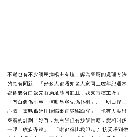
不過也有不少網民撐樓主有理，認為餐廳的處理方法
的確有問題：「好多人都唔知老人家同上咗年紀通常
都係要食白飯先有滿足感同飽肚，我支持樓主呀」、
「冇白飯係小事，佢咁昆客先係仆街」、「明白樓主
心情，重點係經理隱瞞事實瞞騙顧客」，也有人點出
餐廳的計劃「好嘢，無白飯但有炒飯供應，變相叫多
一碟，收多碟錢」、「咁都得比我即走了 接受唔到做