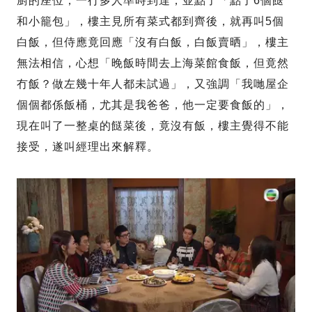
廚的座位，一行多人準時到達，並點了「點了6個餸
和小籠包」，樓主見所有菜式都到齊後，就再叫5個
白飯，但侍應竟回應「沒有白飯，白飯賣晒」，樓主
無法相信，心想「晚飯時間去上海菜館食飯，但竟然
冇飯？做左幾十年人都未試過」，又強調「我哋屋企
個個都係飯桶，尤其是我爸爸，他一定要食飯的」，
現在叫了一整桌的餸菜後，竟沒有飯，樓主覺得不能
接受，遂叫經理出來解釋。