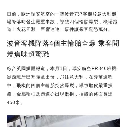
日前，歐洲瑞安航空的一架波音737客機於意大利機
場降落時發生嚴重事故，導致四個輪胎爆裂，機場跑
道上火花四濺，巨響連連，事件讓乘客驚恐萬分。
波音客機降落4個主輪胎全爆 乘客聞
燒焦味超驚恐
綜合英國媒體報道，本月1日，瑞安航空FR846班機
從西班牙巴塞隆拿出發，飛往意大利，在降落過程
中，飛機的四個主輪胎突然爆裂，導致胎皮嚴重損
毀，金屬輪框及跑道亦出現磨損，損毀的路面長達
450米。