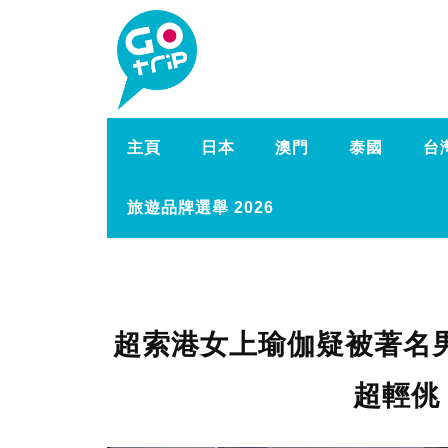
主頁
日本
澳門
泰國
台
旅遊品牌選舉 2026
超索港女上瑜伽疑被著名
超輕佻