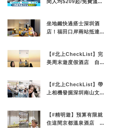
間人均$209起/免費溫泉/
近博多車站
坐地鐵快過搭士深圳酒
店！福田口岸兩站抵達
還有免費烘洗服務
【#北上CheckList】完
美周末遊度假酒店 自帶
電影院 必打卡深圳膠囊
列車
【#北上CheckList】帶
上相機發掘深圳南山文藝
角落 2天1夜住進海景套
房享受私人時光
【#精明遊】預算有限就
住這間京都溫泉酒店 車
站行5分鐘可達 必吃自助
早餐