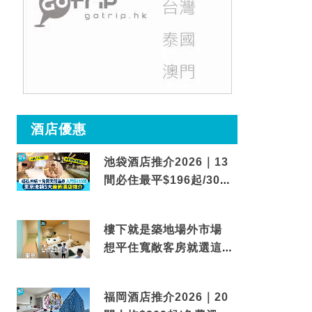
酒店優惠
池袋酒店推介2026｜13
間必住最平$196起/30秒
到車站/免費碳酸溫泉
樓下就是築地場外市場
想平住寬敞客房就選這間
東京酒店
福岡酒店推介2026｜20