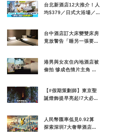
台北新酒店12大推介！人
均$379／日式大浴場／1
分鐘到捷運／米芝蓮推介
台中酒店訂大床變雙床房
竟放警告「睡另一張要加
錢」網民：好孤寒
港男與女友住內地酒店被
偷拍 慘成色情片主角 鏡
頭位置曝光 逾180間酒店
中招
【#假期策劃師】東京聖
誕燈飾提早亮起!7大必去
打卡點 快把路線收藏吧
人民幣匯率低見0.92算
探索深圳7大奢華酒店體