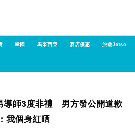
灣
韓國
馬來西亞
酒店優惠
旅遊Jetso
男導師3度非禮 男方發公開道歉
：我個身紅晒