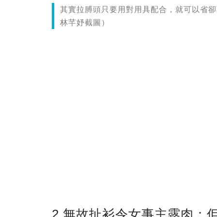
其實拉膊頭只要用對用具配合，就可以省卻不必
林芊妤截圖）
2.無故扯衫令女事主露肉：