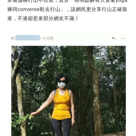
穿瑜伽褲行山不恰當，直言「唔明點解有人會著yoga
褲同converse鞋去行山」，該網民更分享行山正確裝
束，不過卻惹來部分網友不滿！