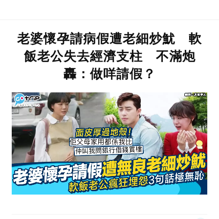
老婆懷孕請病假遭老細炒魷 軟
飯老公失去經濟支柱 不滿炮
轟：做咩請假？