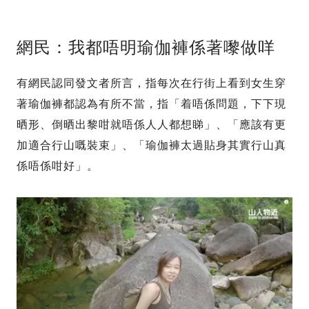
網民：我都唔明瑜伽褲係著嚟做咩
有網民認同發文者所言，指每次在行街上看到女生穿
著瑜伽褲都認為有所不當，指「着唔係問題，下下現
晒形、倒晒出黎咁就唔係人人都想睇」、「應該有更
加適合行山嘅裝束」、「瑜伽褲太過貼身其實行山真
係唔係咁好」。