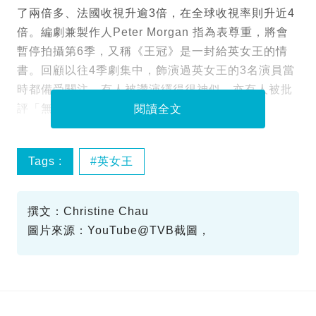
了兩倍多、法國收視升逾3倍，在全球收視率則升近4
倍。編劇兼製作人Peter Morgan 指為表尊重，將會
暫停拍攝第6季，又稱《王冠》是一封給英女王的情
書。回顧以往4季劇集中，飾演過英女王的3名演員當
時都備受關注，有人被讚演繹得很神似，亦有人被批
評「無藍眼睛點扮」，當時確實成為一時熱話。
閱讀全文
Tags :
英女王
撰文：Christine Chau
圖片來源：YouTube@TVB截圖，
Instagram@helenmirren，Netflix，
Instagram@ thecrowmnnetflix截圖，
YouTube@The Owl YouTuber截圖，
YouTube@Oliver's Super Sandwiches 截圖，