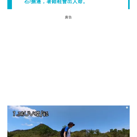
石/捆邊，著錯鞋會出人命。
廣告