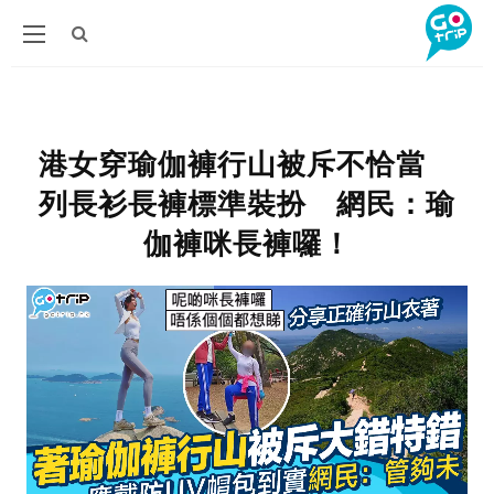
港女穿瑜伽褲行山被斥不恰當
列長衫長褲標準裝扮 網民：瑜
伽褲咪長褲囉！