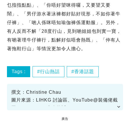
乜指指點點」、「你唔好望咪得囉，又要望又要
鬧」、「男仔游水著泳褲都好貼好現形，不如你著牛
仔褲」、「啲人係咪唔知瑜伽褲係運動服」。另外，
有人反而不解「28度行山，見到啲姐姐包到實一寶，
有啲著埋牛仔褲行，點解好似唔會熱既」、「仲有人
著拖鞋行山」等情況更加令人擔心。
Tags :
行山熱話
香港話題
撰文：Christine Chau
圖片來源：LIHKG 討論區、YouTube@裝備佬截
圖、YouTube@山人物近beware the
mountainman截圖、YouTube@卡姐
資料或影片來源：LIHKG 討論區
廣告
becalouest截圖