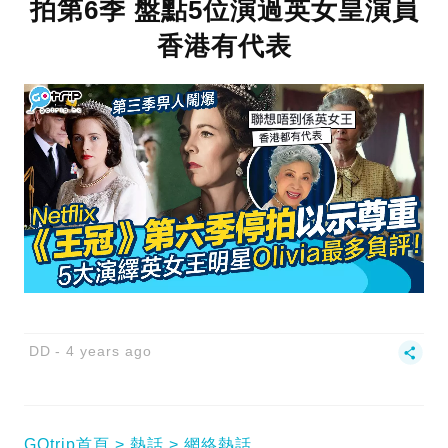
拍第6季 盤點5位演過英女皇演員
香港有代表
DD
4 years ago
GOtrip首頁
熱話
網絡熱話