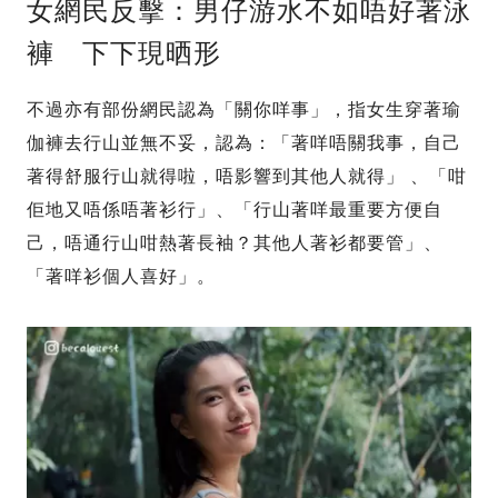
女網民反擊：男仔游水不如唔好著泳
褲 下下現晒形
不過亦有部份網民認為「關你咩事」，指女生穿著瑜
伽褲去行山並無不妥，認為：「著咩唔關我事，自己
著得舒服行山就得啦，唔影響到其他人就得」 、「咁
佢地又唔係唔著衫行」、「行山著咩最重要方便自
己，唔通行山咁熱著長袖？其他人著衫都要管」、
「著咩衫個人喜好」。