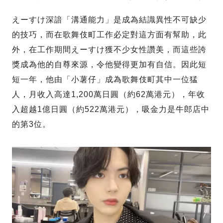
えーすけ深諳「溝通能力」是成為結識異性不可缺少
的技巧，而在歌舞伎町工作必定對這方面有幫助，此
外，在工作期間えーすけ獲不少女性讚美，而這些誇
獎成為他的自尊來源，令他變得更加有自信。因此短
短一年，他由「小薯仔」成為歌舞伎町其中一位猛
人，月收入高達1,200萬日圓（約62萬港元），年收
入超越1億日圓（約522萬港元），吸金力是牛郎店中
的第3位。