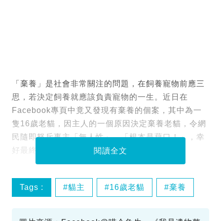
「棄養」是社會非常關注的問題，在飼養寵物前應三
思，若決定飼養就應該負責寵物的一生。近日在
Facebook專頁中竟又發現有棄養的個案，其中為一
隻16歲老貓，因主人的一個原因決定棄養老貓，令網
民隨即怒斥事主「無人性」、「根本是藉口！」，幸
好最終貓貓也找到有心人收留。
閱讀全文
Tags :
貓主
16歲老貓
棄養
移民