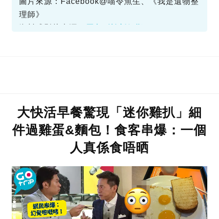
圖片來源：Facebook@喵令魚生、《我是遺物整
理師》
資料或影片來源：
原文刊於新假期
大快活早餐驚現「迷你雞扒」細
件過雞蛋&麵包！食客串爆：一個
人真係食唔晒