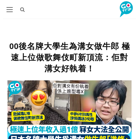
00後名牌大學生為溝女做牛郎 極
速上位做歌舞伎町新頂流：佢對
溝女好執着！