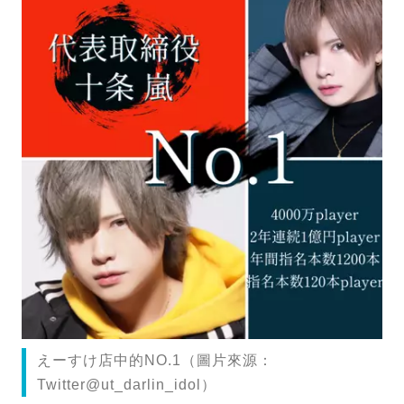
えーすけ店中的NO.1（圖片來源：
Twitter@ut_darlin_idol）