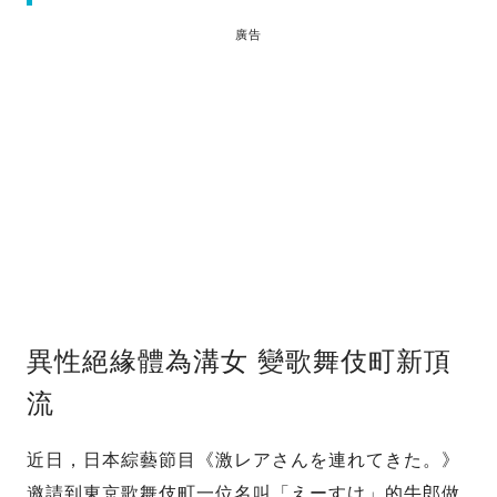
廣告
異性絕緣體為溝女 變歌舞伎町新頂
流
近日，日本綜藝節目《激レアさんを連れてきた。》
邀請到東京歌舞伎町一位名叫「えーすけ」的牛郎做