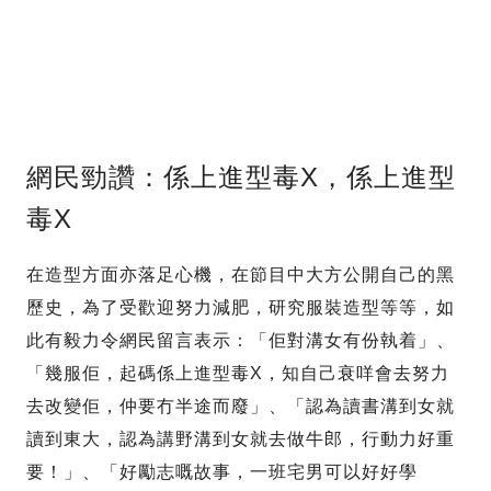
網民勁讚：係上進型毒X，係上進型
毒X
在造型方面亦落足心機，在節目中大方公開自己的黑
歷史，為了受歡迎努力減肥，研究服裝造型等等，如
此有毅力令網民留言表示：「佢對溝女有份執着」、
「幾服佢，起碼係上進型毒X，知自己衰咩會去努力
去改變佢，仲要冇半途而廢」、「認為讀書溝到女就
讀到東大，認為講野溝到女就去做牛郎，行動力好重
要！」、「好勵志嘅故事，一班宅男可以好好學