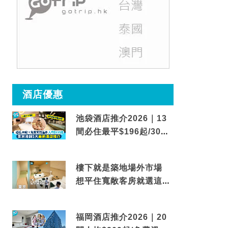
酒店優惠
池袋酒店推介2026｜13
間必住最平$196起/30秒
到車站/免費碳酸溫泉
樓下就是築地場外市場
想平住寬敞客房就選這間
東京酒店
福岡酒店推介2026｜20