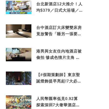
台北新酒店12大推介！人
均$379／日式大浴場／1
分鐘到捷運／米芝蓮推介
台中酒店訂大床變雙床房
竟放警告「睡另一張要加
錢」網民：好孤寒
港男與女友住內地酒店被
偷拍 慘成色情片主角 鏡
頭位置曝光 逾180間酒店
中招
【#假期策劃師】東京聖
誕燈飾提早亮起!7大必去
打卡點 快把路線收藏吧
人民幣匯率低見0.92算
探索深圳7大奢華酒店體