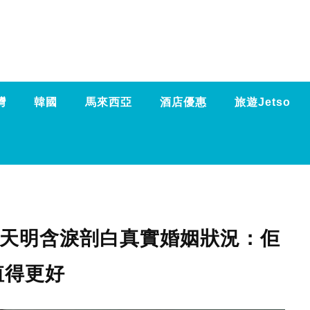
灣
韓國
馬來西亞
酒店優惠
旅遊Jetso
洪天明含淚剖白真實婚姻狀況：佢
值得更好