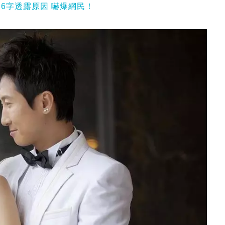
6字透露原因 嚇爆網民！