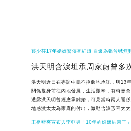
蔡少芬17年婚姻驚傳亮紅燈 自爆為張晉喊
洪天明含淚坦承周家蔚曾多
洪天明近日在專訪中毫不掩飾地承認，與13
關係隻身前往內地發展，生活艱辛，有時更會
透露洪天明曾經應承離婚，可見當時兩人關係
地感激太太為家庭的付出，激動含淚形容太太
王祖藍突宣布與李亞男「10年的婚姻結束了」