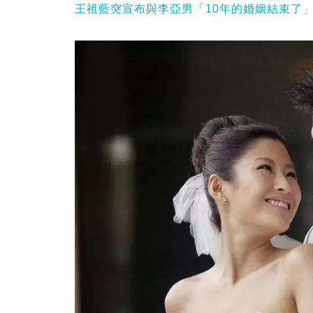
王祖藍突宣布與李亞男「10年的婚姻結束了」