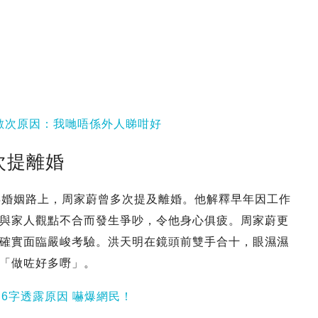
無數次原因：我哋唔係外人睇咁好
次提離婚
年婚姻路上，周家蔚曾多次提及離婚。他解釋早年因工作
與家人觀點不合而發生爭吵，令他身心俱疲。周家蔚更
確實面臨嚴峻考驗。洪天明在鏡頭前雙手合十，眼濕濕
「做咗好多嘢」。
6字透露原因 嚇爆網民！