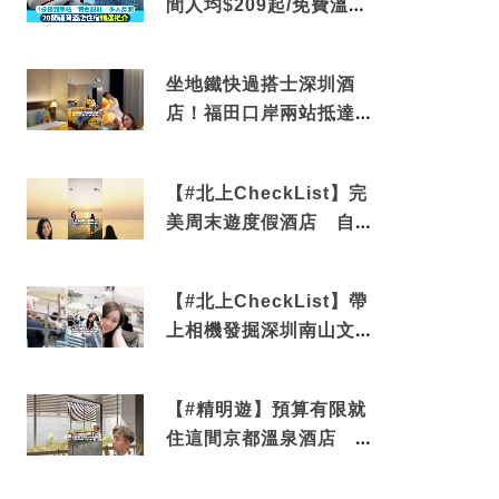
間人均$209起/免費溫泉/
近博多車站
坐地鐵快過搭士深圳酒
店！福田口岸兩站抵達
還有免費烘洗服務
【#北上CheckList】完
美周末遊度假酒店 自帶
電影院 必打卡深圳膠囊
列車
【#北上CheckList】帶
上相機發掘深圳南山文藝
角落 2天1夜住進海景套
房享受私人時光
【#精明遊】預算有限就
住這間京都溫泉酒店 車
站行5分鐘可達 必吃自助
早餐