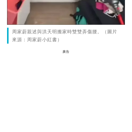
周家蔚親述與洪天明搬家時雙雙弄傷腰。（圖片
來源：周家蔚小紅書）
廣告