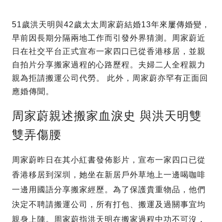
51歲洪天明與42歲太太周家蔚結婚13年來屢傳婚變，
早前因長期分隔兩地工作而引發外界猜測。周家蔚近
日在社交平台正式宣布一家四口已從香港移居，並親
自拍片分享搬家過程的心路歷程。夫婦二人全程親力
親為拒請搬運公司代勞。 此外，周家蔚亦罕有正面回
應婚傳聞。
周家蔚親述搬家血淚史 與洪天明雙
雙弄傷腰
周家蔚昨日在其小紅書發佈影片，宣布一家四口已從
香港移居到深圳，她坐在新居戶外草地上一邊喝咖啡
一邊用國語分享搬家經歷。為了保護貴重物品，他們
決定不聘請搬運公司，所有打包、搬運及過關事宜均
親身上陣。周家蔚指洪天明在搬家過程中功不可沒，