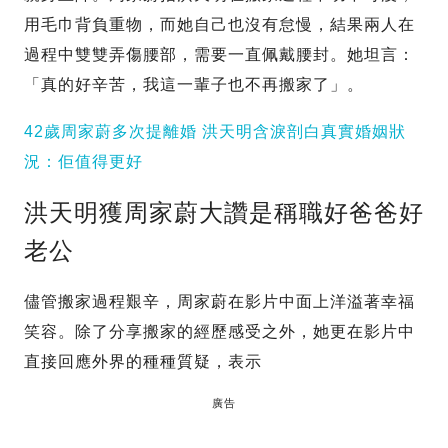
用毛巾背負重物，而她自己也沒有怠慢，結果兩人在
過程中雙雙弄傷腰部，需要一直佩戴腰封。她坦言：
「真的好辛苦，我這一輩子也不再搬家了」。
42歲周家蔚多次提離婚 洪天明含淚剖白真實婚姻狀
況：佢值得更好
洪天明獲周家蔚大讚是稱職好爸爸好
老公
儘管搬家過程艱辛，周家蔚在影片中面上洋溢著幸福
笑容。除了分享搬家的經歷感受之外，她更在影片中
直接回應外界的種種質疑，表示
廣告