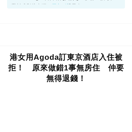
圖@TVB、Face book@楊天命
資料或影片來源：
原文刊於SundayKiss
港女用Agoda訂東京酒店入住被
拒！ 原來做錯1事無房住 仲要
無得退錢！