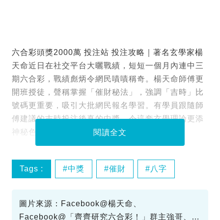
六合彩頭獎2000萬 投注站 投注攻略｜著名玄學家楊
天命近日在社交平台大曬戰績，短短一個月內連中三
期六合彩，戰績彪炳令網民嘖嘖稱奇。楊天命師傅更
開班授徒，聲稱掌握「催財秘法」，強調「吉時」比
號碼更重要，吸引大批網民報名學習。有學員跟隨師
傅建議的吉時投注後真的中獎，令這套玄學理論更添
神秘色彩。
閱讀全文
Tags :
中獎
催財
八字
六合彩
圖片來源：Facebook@楊天命、
Facebook@「齊齊研究六合彩！」群主強哥、截