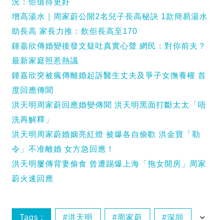
況：佢值得更好
增高湯水｜周家蔚公開2名兒子長高秘訣 1款簡易湯水
助長高 家長力推：飲佢長高至170
鍾嘉欣傳婚變後發文疑吐真實心聲 網民：對你前夫？
最新家庭照惹熱議
鍾嘉欣突被瘋傳離婚起訴醫生丈夫及爭子女撫養權 首
度回應傳聞
洪天明周家蔚回應婚變傳聞 洪天明黑面打斷太太「唔
洗再解釋」
洪天明周家蔚婚姻亮紅燈 被爆各自偷歡 洪金寶「勒
令」不准離婚 女方急回應！
洪天明屢傳背妻偷食 曾遭踢爆上海「拖女開房」周家
蔚火速回應
Tags :
洪天明
周家蔚
深圳