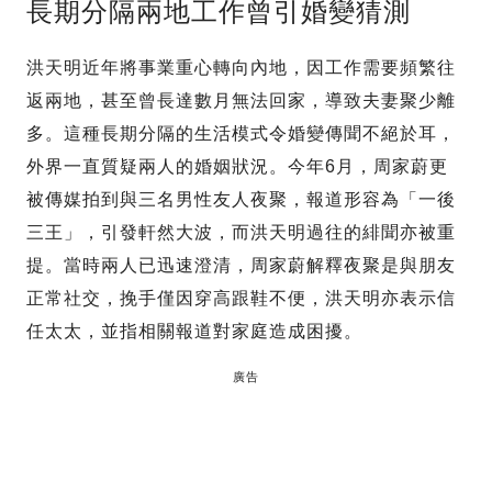
長期分隔兩地工作曾引婚變猜測
洪天明近年將事業重心轉向內地，因工作需要頻繁往
返兩地，甚至曾長達數月無法回家，導致夫妻聚少離
多。這種長期分隔的生活模式令婚變傳聞不絕於耳，
外界一直質疑兩人的婚姻狀況。今年6月，周家蔚更
被傳媒拍到與三名男性友人夜聚，報道形容為「一後
三王」，引發軒然大波，而洪天明過往的緋聞亦被重
提。當時兩人已迅速澄清，周家蔚解釋夜聚是與朋友
正常社交，挽手僅因穿高跟鞋不便，洪天明亦表示信
任太太，並指相關報道對家庭造成困擾。
廣告