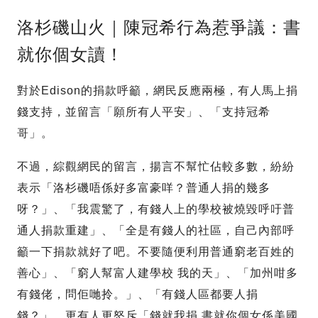
洛杉磯山火｜陳冠希行為惹爭議：書
就你個女讀！
對於Edison的捐款呼籲，網民反應兩極，有人馬上捐
錢支持，並留言「願所有人平安」、「支持冠希
哥」。
不過，綜觀網民的留言，揚言不幫忙佔較多數，紛紛
表示「洛杉磯唔係好多富豪咩？普通人捐的幾多
呀？」、「我震驚了，有錢人上的學校被燒毀呼吁普
通人捐款重建」、「全是有錢人的社區，自己內部呼
籲一下捐款就好了吧。不要隨便利用普通窮老百姓的
善心」、「窮人幫富人建學校 我的天」、「加州咁多
有錢佬，問佢哋拎。」、「有錢人區都要人捐
錢？」，更有人更怒斥「錢就我捐 書就你個女係美國