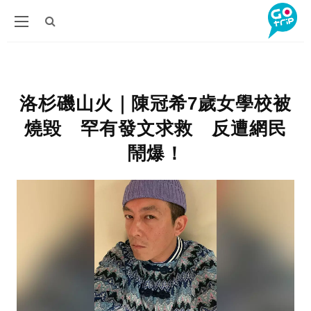
洛杉磯山火｜陳冠希7歲女學校被
燒毀 罕有發文求救 反遭網民
鬧爆！