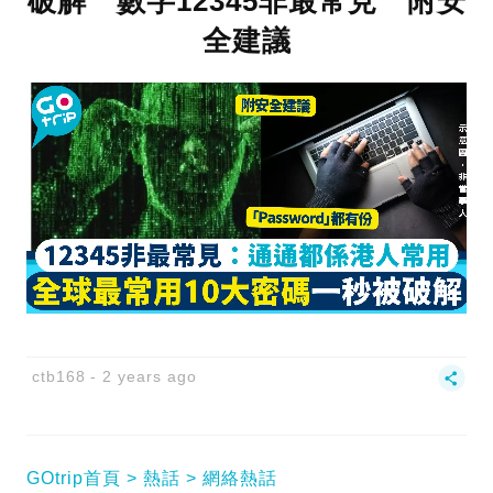
破解 數字12345非最常見 附安
全建議
ctb168
2 years ago
GOtrip首頁
熱話
網絡熱話