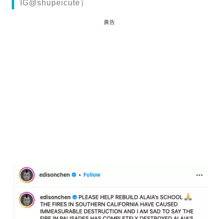
IG@shupeicute）
廣告