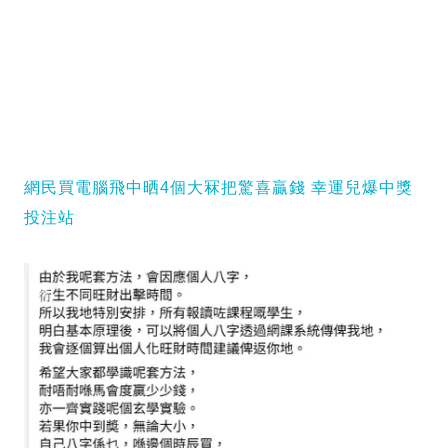
網民買電腦飛中晒4個大冧把驚喜贏錢 幸運兒爆中獎
投注站