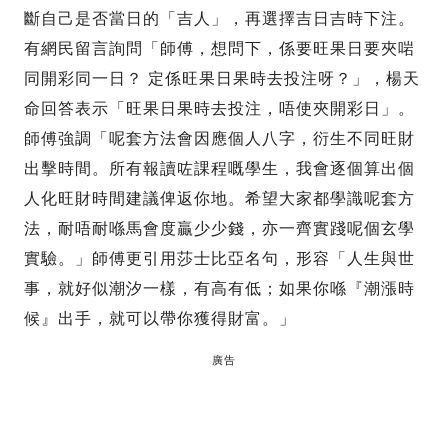
斷自己是否當日的「吉人」，再選擇吉日吉時下注。
有網民留言詢問「師傅，想問下，係要旺果日要夾啱
同開彩同一日？ 定係旺果日果時去投注呀？」，楊天
命回答表示「旺果日果時去投注，唔使夾開彩日」。
師傅強調「呢套方法會因應個人八字，衍生不同旺財
出擊時間。所有報讀咗課程嘅學生，我會逐個算出個
人化旺財時間建議俾返你地。希望大家都學識呢套方
法，耐唔耐喺馬會度贏少少錢，亦一齊實踐呢個玄學
實驗。」師傅更引用莎士比亞名句，形容「人生與世
事，就好似潮汐一樣，有高有低；如果你喺『潮漲時
候』出手，就可以帶你獲得財富。」
廣告