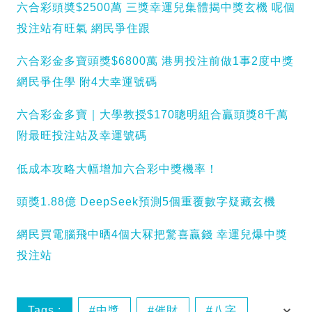
六合彩頭奬$2500萬 三獎幸運兒集體揭中獎玄機 呢個
投注站有旺氣 網民爭住跟
六合彩金多寶頭獎$6800萬 港男投注前做1事2度中獎
網民爭住學 附4大幸運號碼
六合彩金多寶｜大學教授$170聰明組合贏頭獎8千萬
附最旺投注站及幸運號碼
低成本攻略大幅增加六合彩中獎機率！
頭獎1.88億 DeepSeek預測5個重覆數字疑藏玄機
網民買電腦飛中晒4個大冧把驚喜贏錢 幸運兒爆中獎
投注站
Tags :
中獎
催財
八字