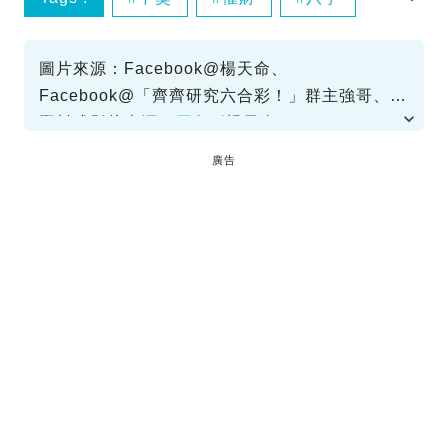
六合彩
圖片來源：Facebook@楊天命、
Facebook@「齊齊研究六合彩！」群主強哥、截
圖@TVB、Face book@楊天命
資料或影片來源：
原文刊於SundayKiss
廣告