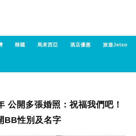
灣
韓國
馬來西亞
酒店優惠
旅遊Jetso
年 公開多張婚照：祝福我們吧！
開BB性別及名字