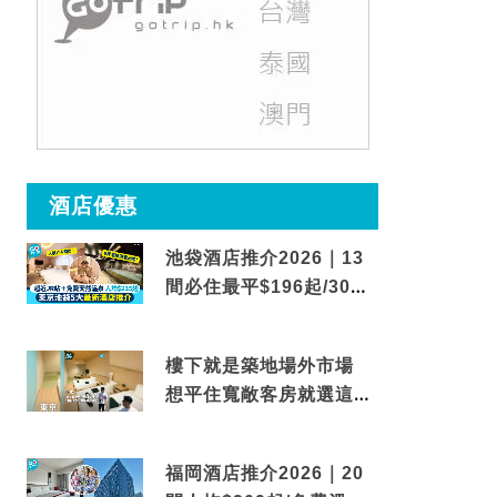
酒店優惠
池袋酒店推介2026｜13
間必住最平$196起/30秒
到車站/免費碳酸溫泉
樓下就是築地場外市場
想平住寬敞客房就選這間
東京酒店
福岡酒店推介2026｜20