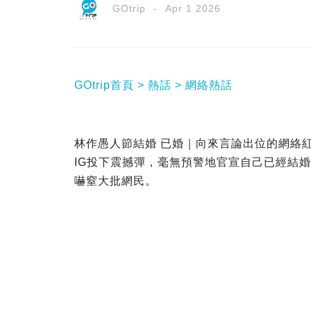
GOtrip
Apr 1 2026
GOtrip首頁
熱話
網絡熱話
林作愚人節結婚 已婚｜向來言論出位的網絡紅
IG投下震撼彈，毫無預警地官宣自己已經結
嚇窒大批網民。