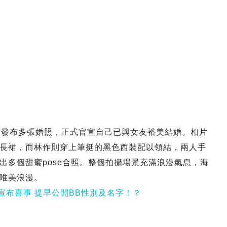
然發布多張婚照，正式官宣自己已與女友裕美結婚。相片
長裙，而林作則穿上筆挺的黑色西裝配以領結，兩人手
出多個甜蜜pose合照。整個拍攝場景充滿浪漫氣息，海
唯美浪漫。
宣布喜事 提早公開BB性別及名字！？