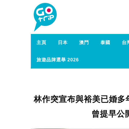
主頁
日本
澳門
泰國
台
旅遊品牌選舉 2026
林作突宣布與裕美已婚多
曾提早公