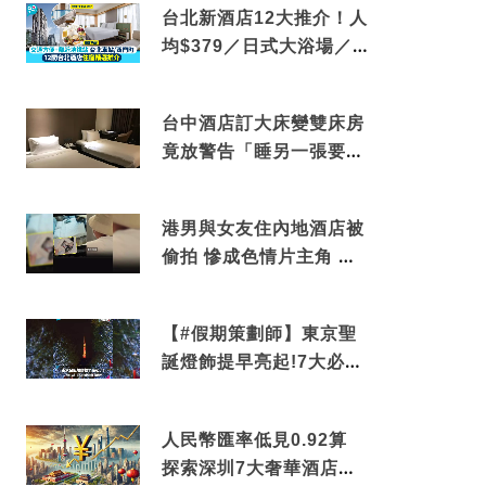
台北新酒店12大推介！人
均$379／日式大浴場／1
分鐘到捷運／米芝蓮推介
台中酒店訂大床變雙床房
竟放警告「睡另一張要加
錢」網民：好孤寒
港男與女友住內地酒店被
偷拍 慘成色情片主角 鏡
頭位置曝光 逾180間酒店
中招
【#假期策劃師】東京聖
誕燈飾提早亮起!7大必去
打卡點 快把路線收藏吧
人民幣匯率低見0.92算
探索深圳7大奢華酒店體