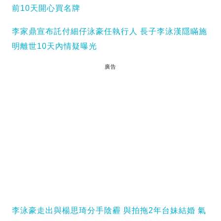
前10天開心買名牌
李家鼎宣布託付細仔泳豪任執行人 長子李泳漢隱瞞施
明離世10天內情疑曝光
廣告
李泳豪走出與楊思琦分手陰霾 與拍拖2年台妹結婚 氣