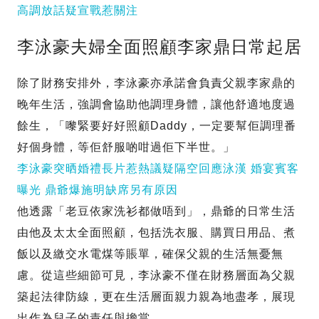
高調放話疑宣戰惹關注
李泳豪夫婦全面照顧李家鼎日常起居
除了財務安排外，李泳豪亦承諾會負責父親李家鼎的
晚年生活，強調會協助他調理身體，讓他舒適地度過
餘生，「嚟緊要好好照顧Daddy，一定要幫佢調理番
好個身體，等佢舒服啲咁過佢下半世。」
李泳豪突晒婚禮長片惹熱議疑隔空回應泳漢 婚宴賓客
曝光 鼎爺爆施明缺席另有原因
他透露「老豆依家洗衫都做唔到」，鼎爺的日常生活
由他及太太全面照顧，包括洗衣服、購買日用品、煮
飯以及繳交水電煤等賬單，確保父親的生活無憂無
慮。從這些細節可見，李泳豪不僅在財務層面為父親
築起法律防線，更在生活層面親力親為地盡孝，展現
出作為兒子的責任與擔當。