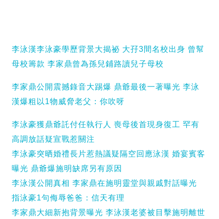
李泳漢李泳豪學歷背景大揭祕 大孖3間名校出身 曾幫
母校籌款 李家鼎曾為孫兒鋪路讀兒子母校
李家鼎公開震撼錄音大踢爆 鼎爺最後一著曝光 李泳
漢爆粗以1物威脅老父：你吹呀
李泳豪獲鼎爺託付任執行人 喪母後首現身復工 罕有
高調放話疑宣戰惹關注
李泳豪突晒婚禮長片惹熱議疑隔空回應泳漢 婚宴賓客
曝光 鼎爺爆施明缺席另有原因
李泳漢公開真相 李家鼎在施明靈堂與親戚對話曝光
指泳豪1句侮辱爸爸：信天有理
李家鼎大細新抱背景曝光 李泳漢老婆被目擊施明離世