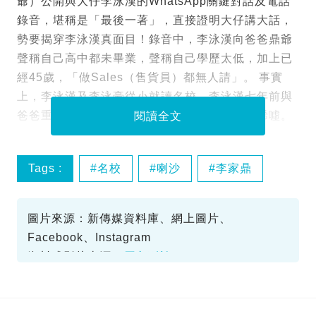
爺）公開與大仔李泳漢的WhatsApp關鍵對話及電話
錄音，堪稱是「最後一著」，直接證明大仔講大話，
勢要揭穿李泳漢真面目！錄音中，李泳漢向爸爸鼎爺
聲稱自己高中都未畢業，聲稱自己學歷太低，加上已
經45歲，「做Sales（售貨員）都無人請」。 事實
上，李泳漢及李泳豪從小就讀名校，李泳漢七年前與
爸爸重返母校落力籌款，如今回首，不禁令人唏噓。
閱讀全文
Tags :
名校
喇沙
李家鼎
李泳漢學歷
圖片來源：新傳媒資料庫、網上圖片、
Facebook、Instagram
資料或影片來源：
原文刊於SundayKiss