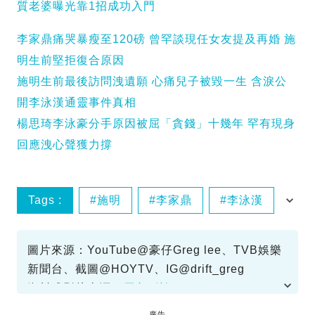
質老婆曝光靠1招成功入門
李家鼎痛哭暴瘦至120磅 曾罕談現任女友提及再婚 施
明生前堅拒復合原因
施明生前最後訪問洩遺願 心痛兒子被毀一生 含淚公
開李泳漢通靈事件真相
楊思琦李泳豪分手原因被屈「貪錢」十幾年 罕有現身
回應洩心聲獲力撐
Tags :
施明
李家鼎
李泳漢
李泳豪
圖片來源：YouTube@豪仔Greg lee、TVB娛樂
新聞台、截圖@HOYTV、IG@drift_greg
資料或影片來源：
原文刊於SundayKiss
廣告