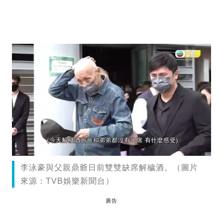
李泳豪與父親鼎爺日前雙雙缺席解穢酒。（圖片
來源：TVB娛樂新聞台）
廣告