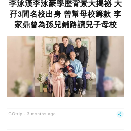
李泳漢李泳豪學歷背景大揭祕 大
孖3間名校出身 曾幫母校籌款 李
家鼎曾為孫兒鋪路讀兒子母校
GOtrip
3 months ago