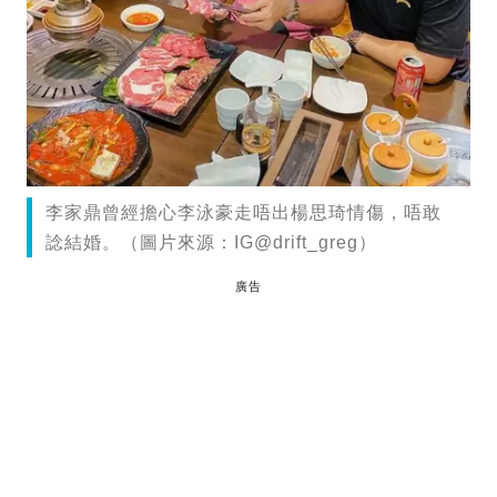
李家鼎曾經擔心李泳豪走唔出楊思琦情傷，唔敢
諗結婚。（圖片來源：IG@drift_greg）
廣告