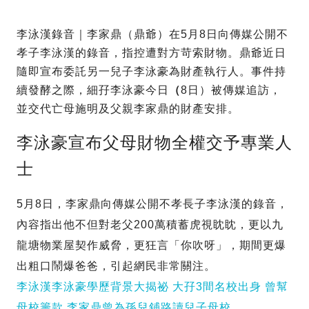
李泳漢錄音｜李家鼎（鼎爺）在5月8日向傳媒公開不
孝子李泳漢的錄音，指控遭對方苛索財物。鼎爺近日
隨即宣布委託另一兒子李泳豪為財產執行人。事件持
續發酵之際，細孖李泳豪今日
（
8日）被傳媒追訪，
並交代亡母施明及父親李家鼎的財產安排。
李泳豪宣布父母財物全權交予專業人
士
5月8日，李家鼎向傳媒公開不孝長子李泳漢的錄音，
內容指出他不但對老父200萬積蓄虎視眈眈，更以九
龍塘物業屋契作威脅，更狂言「你吹呀」，期間更爆
出粗口鬧爆爸爸，引起網民非常關注。
李泳漢李泳豪學歷背景大揭祕 大孖3間名校出身 曾幫
母校籌款 李家鼎曾為孫兒鋪路讀兒子母校