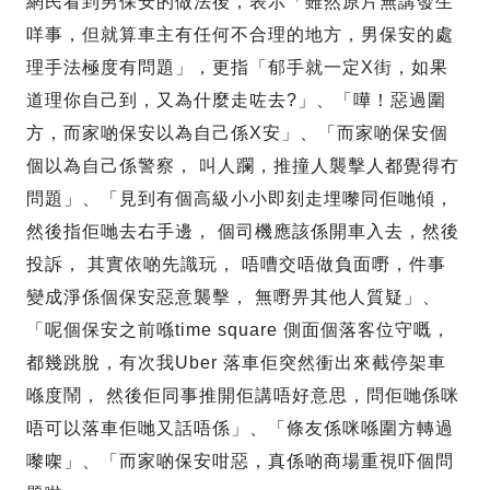
網民看到男保安的做法後，表示「雖然原片無講發生
咩事，但就算車主有任何不合理的地方，男保安的處
理手法極度有問題」，更指「郁手就一定X街，如果
道理你自己到，又為什麼走咗去?」、「嘩！惡過圍
方，而家啲保安以為自己係X安」、「而家啲保安個
個以為自己係警察， 叫人躝，推撞人襲擊人都覺得冇
問題」、「見到有個高級小小即刻走埋嚟同佢哋傾，
然後指佢哋去右手邊， 個司機應該係開車入去，然後
投訴， 其實依啲先識玩， 唔嘈交唔做負面嘢，件事
變成淨係個保安惡意襲擊， 無嘢畀其他人質疑」、
「呢個保安之前喺time square 側面個落客位守嘅，
都幾跳脫，有次我Uber 落車佢突然衝出來截停架車
喺度鬧， 然後佢同事推開佢講唔好意思，問佢哋係咪
唔可以落車佢哋又話唔係」、「條友係咪喺圍方轉過
嚟㗎」、「而家啲保安咁惡，真係啲商場重視吓個問