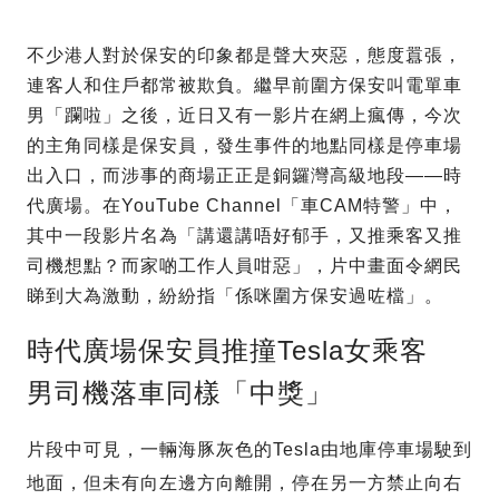
不少港人對於保安的印象都是聲大夾惡，態度囂張，
連客人和住戶都常被欺負。繼早前圍方保安叫電單車
男「躝啦」之後，近日又有一影片在網上瘋傳，今次
的主角同樣是保安員，發生事件的地點同樣是停車場
出入口，而涉事的商場正正是銅鑼灣高級地段——時
代廣場。在YouTube Channel「車CAM特警」中，
其中一段影片名為「講還講唔好郁手，又推乘客又推
司機想點？而家啲工作人員咁惡」，片中畫面令網民
睇到大為激動，紛紛指「係咪圍方保安過咗檔」。
時代廣場保安員推撞Tesla女乘客
男司機落車同樣「中獎」
片段中可見，一輛海豚灰色的Tesla由地庫停車場駛到
地面，但未有向左邊方向離開，停在另一方禁止向右