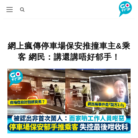
網上瘋傳停車場保安推撞車主&乘
客 網民：講還講唔好郁手！