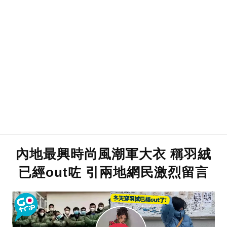
內地最興時尚風潮軍大衣 稱羽絨
已經out咗 引兩地網民激烈留言