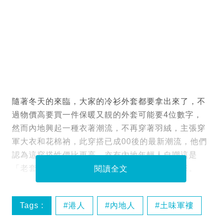
隨著冬天的來臨，大家的冷衫外套都要拿出來了，不
過物價高要買一件保暖又靚的外套可能要4位數字，
然而內地興起一種衣著潮流，不再穿著羽絨，主張穿
軍大衣和花棉衲，此穿搭已成00後的最新潮流，他們
認為這穿搭性價比更高，亦有內地年輕人自嘲這是
「老套」時尚風潮，兩地網民不禁紛紛留言起來。
閱讀全文
Tags :
港人
內地人
土味軍褸