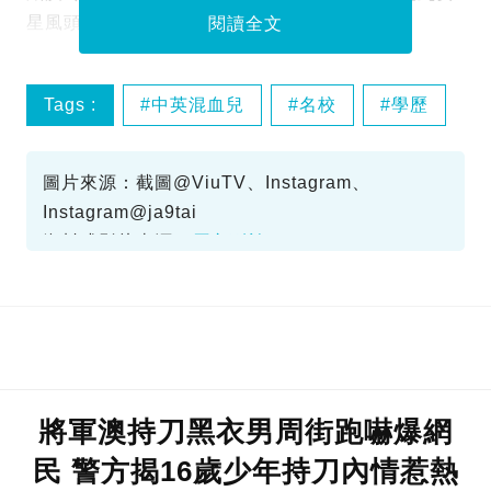
星風頭。
閱讀全文
Tags :
中英混血兒
名校
學歷
戴庚玲
圖片來源：截圖@ViuTV、Instagram、
Instagram@ja9tai
資料或影片來源：
原文刊於SundayKiss
將軍澳持刀黑衣男周街跑嚇爆網
民 警方揭16歲少年持刀內情惹熱