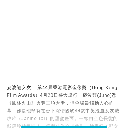
麥浚龍女友 ｜第44屆香港電影金像獎（Hong Kong
Film Awards）4月20日盛大舉行，麥浚龍(Juno)憑
《風林火山》勇奪三項大獎，但全場最觸動人心的一
幕，卻是他罕有在台下深情親吻44歲中英混血女友戴
庚玲（Janine Tai）的甜蜜畫面。一頭白金色長髮的
戴庚玲仙氣逼人，瞬間成為全場焦點，搶盡紅地氈女