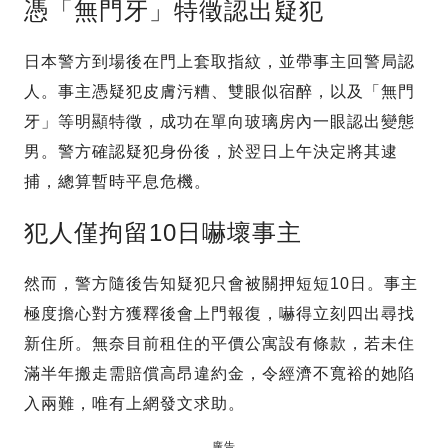
憑「無門牙」特徵認出疑犯
日本警方到場後在門上套取指紋，並帶事主回警局認
人。事主憑疑犯皮膚污糟、雙眼似宿醉，以及「無門
牙」等明顯特徵，成功在單向玻璃房內一眼認出變態
男。警方確認疑犯身份後，於翌日上午決定將其逮
捕，總算暫時平息危機。
犯人僅拘留10日嚇壞事主
然而，警方隨後告知疑犯只會被關押短短10日。事主
極度擔心對方獲釋後會上門報復，嚇得立刻四出尋找
新住所。無奈目前租住的平價公寓設有條款，若未住
滿半年搬走需賠償高昂違約金，令經濟不寬裕的她陷
入兩難，唯有上網發文求助。
廣告