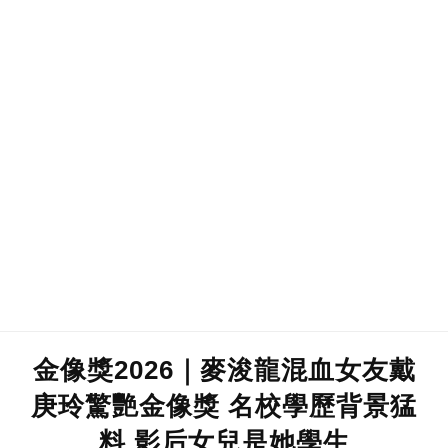
金像獎2026｜麥浚龍混血女友戴
庚玲驚艷金像獎 名校學歷背景猛
料 影后女兒是她學生