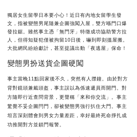
獨居女生留學日本要小心！近日有內地女留學生發
文，指被變態男尾隨兼企圖強闖入屋，雙方喺門口爆
發拉鋸。雖然事主憑「無門牙」特徵成功協助警方拉
人，但得知疑犯僅被拘留10日後，嚇到即刻搵屋搬。
大批網民紛紛獻計，甚至提議出動「夜逃屋」保命！
變態男扮送貨企圖硬闖
事主當晚11點回家後不久，突然有人㩒鐘。由於對方
背對鏡頭兼戴頭盔，事主誤以為係速遞員而開門。對
方隨即行近查問背景，更聲稱「來和你交流」。事主
驚覺不妥企圖閂門，卻被變態男強行扒住大門。事主
坦言深刻體會到男女力量差距，幸好最終死命掙扎成
功推開對方並鎖門報警。