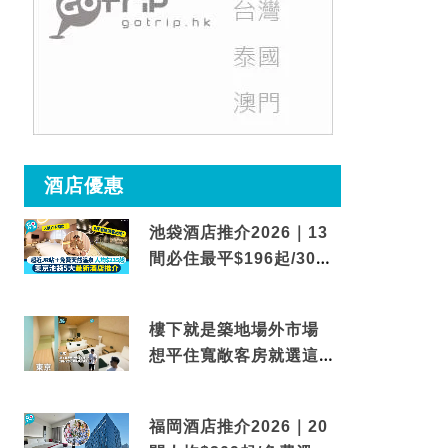
酒店優惠
池袋酒店推介2026｜13
間必住最平$196起/30秒
到車站/免費碳酸溫泉
樓下就是築地場外市場
想平住寬敞客房就選這間
東京酒店
福岡酒店推介2026｜20