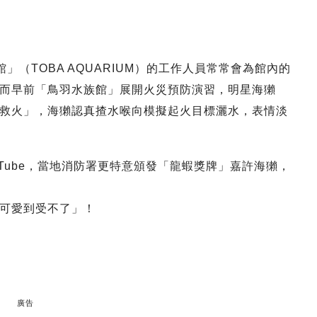
」（TOBA AQUARIUM）的工作人員常常會為館內的
而早前「鳥羽水族館」展開火災預防演習，明星海獺
救火」，海獺認真揸水喉向模擬起火目標灑水，表情淡
Tube，當地消防署更特意頒發「龍蝦獎牌」嘉許海獺，
可愛到受不了」！
廣告