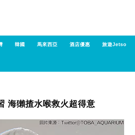
灣
韓國
馬來西亞
酒店優惠
旅遊Jetso
習 海獺揸水喉救火超得意