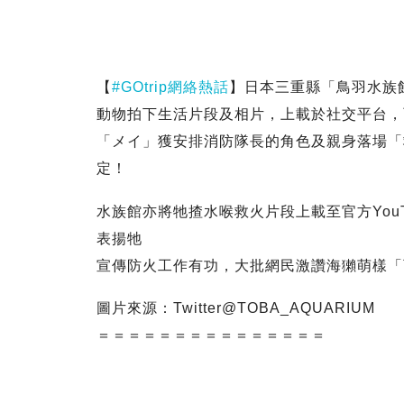
【
#GOtrip網絡熱話
】日本三重縣「鳥羽水族館
動物拍下生活片段及相片，上載於社交平台，
「メイ」獲安排消防隊長的角色及親身落場「
定！
水族館亦將牠揸水喉救火片段上載至官方You
表揚牠
宣傳防火工作有功，大批網民激讚海獺萌樣「
圖片來源：Twitter@TOBA_AQUARIUM
＝＝＝＝＝＝＝＝＝＝＝＝＝＝＝