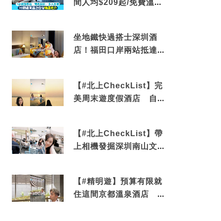
間人均$209起/免費溫泉/
近博多車站
坐地鐵快過搭士深圳酒
店！福田口岸兩站抵達
還有免費烘洗服務
【#北上CheckList】完
美周末遊度假酒店 自帶
電影院 必打卡深圳膠囊
列車
【#北上CheckList】帶
上相機發掘深圳南山文藝
角落 2天1夜住進海景套
房享受私人時光
【#精明遊】預算有限就
住這間京都溫泉酒店 車
站行5分鐘可達 必吃自助
早餐