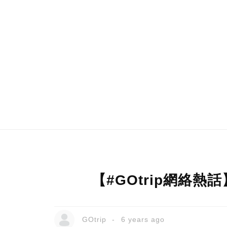
【#GOtrip網絡
GOtrip
6 years ago