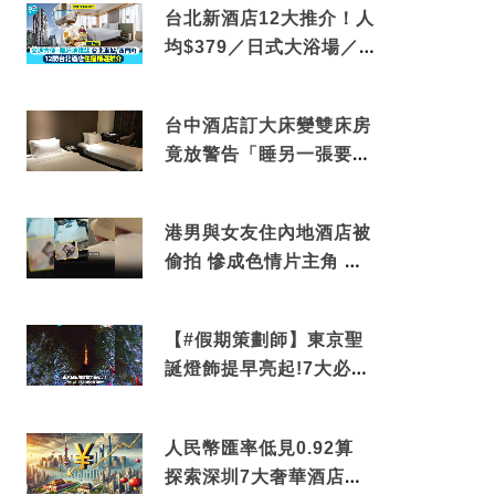
台北新酒店12大推介！人
均$379／日式大浴場／1
分鐘到捷運／米芝蓮推介
台中酒店訂大床變雙床房
竟放警告「睡另一張要加
錢」網民：好孤寒
港男與女友住內地酒店被
偷拍 慘成色情片主角 鏡
頭位置曝光 逾180間酒店
中招
【#假期策劃師】東京聖
誕燈飾提早亮起!7大必去
打卡點 快把路線收藏吧
人民幣匯率低見0.92算
探索深圳7大奢華酒店體