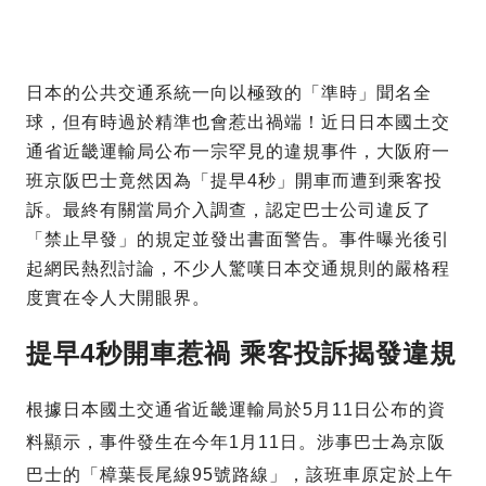
日本的公共交通系統一向以極致的「準時」聞名全
球，但有時過於精準也會惹出禍端！近日日本國土交
通省近畿運輸局公布一宗罕見的違規事件，大阪府一
班京阪巴士竟然因為「提早4秒」開車而遭到乘客投
訴。最終有關當局介入調查，認定巴士公司違反了
「禁止早發」的規定並發出書面警告。事件曝光後引
起網民熱烈討論，不少人驚嘆日本交通規則的嚴格程
度實在令人大開眼界。
提早4秒開車惹禍 乘客投訴揭發違規
根據日本國土交通省近畿運輸局於5月11日公布的資
料顯示，事件發生在今年1月11日。涉事巴士為京阪
巴士的「樟葉長尾線95號路線」，該班車原定於上午