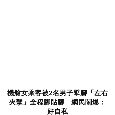
機艙女乘客被2名男子擘腳「左右
夾擊」全程腳貼腳 網民鬧爆：
好自私