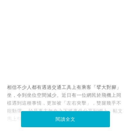
相信不少人都有遇過交通工具上有乘客「擘大對腳」
坐，令到坐位空間減少。近日有一位網民於飛機上同
樣遇到這種事情，更加被「左右夾擊」，雙腿幾乎不
能動彈， 於是事主無奈之下將事件分享到網上，帖文
馬上引來1,600萬人瀏覽和眾人熱烈討論。
閱讀全文