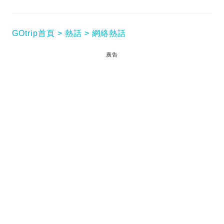
GOtrip首頁
熱話
網絡熱話
廣告
嘉魯達印尼航空（Garuda Indonesia）一架波音客機