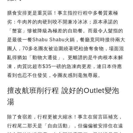
膳食安排更是重災區！事主指控行程中多餐質素極
劣：牛肉丼的肉硬到咬不開兼冷冰冰；原本承諾的
「蟹宴」慘被降級為極差的自助餐。而最令人髮指的
是最後一餐Shabu Shabu火鍋，餐廳竟同時接待兩大
團人，70多名團友被迫圍繞著吧枱搶奪食物，場面混
亂得猶如「動物大遷徙」。更離譜的是牛肉根本未解
凍，肉質比超市$35一磅的急凍肉更差，連日本侍應
看到也忍不住發笑，令團友感到毫無尊嚴。
擅改航班削行程 說好的Outlet變泡
湯
除了食宿差，行程更被大縮水！事主在留言區補充，
行程尾二那天是「自由活動」，但偏偏被安排住在遠