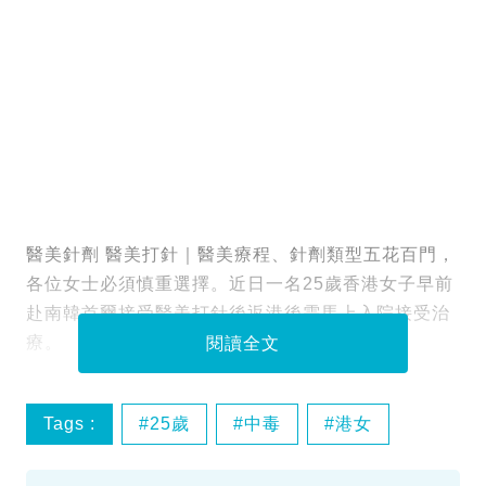
醫美針劑 醫美打針｜醫美療程、針劑類型五花百門，
各位女士必須慎重選擇。近日一名25歲香港女子早前
赴南韓首爾接受醫美打針後返港後需馬上入院接受治
療。
閱讀全文
Tags :
25歲
中毒
港女
肉毒桿菌毒素