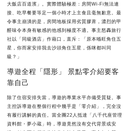
大飯店百道濱」。實際體驗極差：房間Wi-Fi無法連
接、吃早餐要等足一個小時才上主食且毫無歉意。最
令事主崩潰的是，房間地板採用劣質膠蓆，濃烈的甲
醛味令本身有敏感的他感到極度不適。事主怒轟旅行
社以「同級酒店」作藉口，直斥：「原本喺旺角住五
星，你而家安排我去沙頭角住五星，係咪都叫同
級？」
導遊全程「隱形」 景點零介紹要客
靠自己
除了住宿安排失當，導遊的專業水平亦備受質疑。事
主控訴導遊在整個行程中幾乎是「零介紹」，完全沒
有履行講解的責任。當全團22人抵達「八千代座管理
資料館・夢小蔵」時，導遊竟然沒有交代背景或安