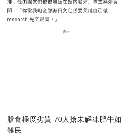
排，任由團友們傻傻地坐在館內發呆。事主無奈質
問：「你當我哋全部識日文定係要我哋自己做
research 先至跟團？」
廣告
膳食極度劣質 70人搶未解凍肥牛如
難民