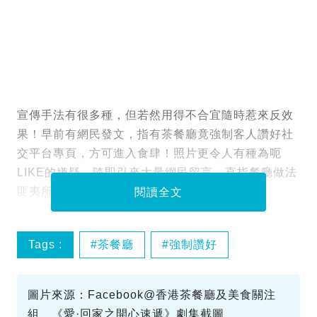
宣傳手法有很多種，但若然用得不合宜隨時惹來反效
果！早前有網民發文，指有茶餐廳竟強制客人讚好社
交平台專頁，方可進入食肆！照片更令人有種為呃
LIKE的嫌疑，隨即引來大量網民留言，直指餐廳做法
匪夷所思，有如惡霸！更表明永不幫襯！
閱讀全文
Tags :
茶餐廳
強制讚好
圖片來源：Facebook@香港茶餐廳及美食關注
組、《愛·回家之開心速遞》劇集截圖