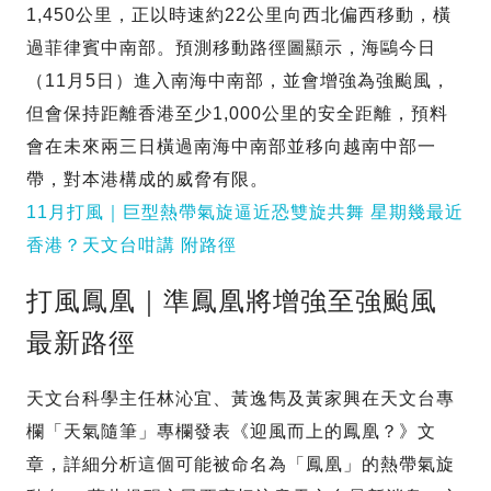
1,450公里，正以時速約22公里向西北偏西移動，橫
過菲律賓中南部。預測移動路徑圖顯示，海鷗今日
（11月5日）進入南海中南部，並會增強為強颱風，
但會保持距離香港至少1,000公里的安全距離，預料
會在未來兩三日橫過南海中南部並移向越南中部一
帶，對本港構成的威脅有限。
11月打風｜巨型熱帶氣旋逼近恐雙旋共舞 星期幾最近
香港？天文台咁講 附路徑
打風鳳凰｜準鳳凰將增強至強颱風
最新路徑
天文台科學主任林沁宜、黃逸雋及黃家興在天文台專
欄「天氣隨筆」專欄發表《迎風而上的鳳凰？》文
章，詳細分析這個可能被命名為「鳳凰」的熱帶氣旋