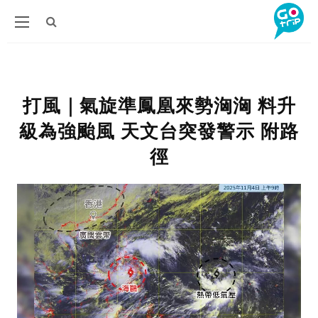
打風｜氣旋準鳳凰來勢洶洶 料升
級為強颱風 天文台突發警示 附路
徑