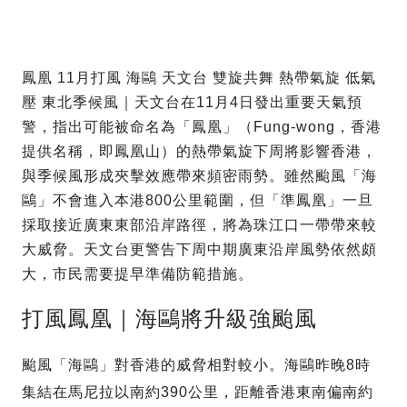
鳳凰 11月打風 海鷗 天文台 雙旋共舞 熱帶氣旋 低氣
壓 東北季候風｜天文台在11月4日發出重要天氣預
警，指出可能被命名為「鳳凰」（Fung-wong，香港
提供名稱，即鳳凰山）的熱帶氣旋下周將影響香港，
與季候風形成夾擊效應帶來頻密雨勢。雖然颱風「海
鷗」不會進入本港800公里範圍，但「準鳳凰」一旦
採取接近廣東東部沿岸路徑，將為珠江口一帶帶來較
大威脅。天文台更警告下周中期廣東沿岸風勢依然頗
大，市民需要提早準備防範措施。
打風鳳凰｜海鷗將升級強颱風
颱風「海鷗」對香港的威脅相對較小。海鷗昨晚8時
集結在馬尼拉以南約390公里，距離香港東南偏南約