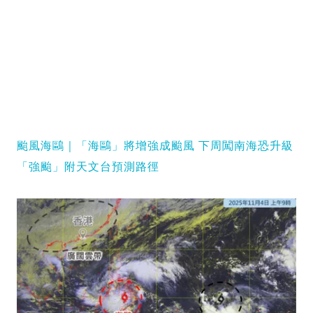
颱風海鷗｜「海鷗」將增強成颱風 下周闖南海恐升級
「強颱」附天文台預測路徑