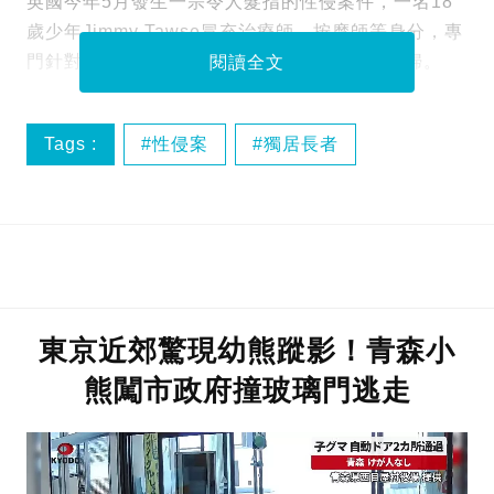
英國今年5月發生一宗令人髮指的性侵案件，一名18
歲少年Jimmy Tawse冒充治療師、按摩師等身分，專
門針對獨居老婦下手，更性侵其中一名89歲老婦。
閱讀全文
Tags :
性侵案
獨居長者
英國罪案
東京近郊驚現幼熊蹤影！青森小
熊闖市政府撞玻璃門逃走