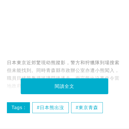
日本東京近郊驚現幼熊蹤影，警方和狩獵隊到場搜索
但未能找到。同時青森縣市政辦公室亦遭小熊闖入，
職員目睹熊隻撞玻璃門後逃走。兩宗熊出沒事件令當
地政府高度關注，正研究加強防範措施。
閱讀全文
Tags :
日本熊出沒
東京青森
野生動物