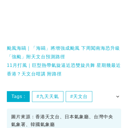
颱風海鷗｜「海鷗」將增強成颱風 下周闖南海恐升級
「強颱」附天文台預測路徑
11月打風｜巨型熱帶氣旋逼近恐雙旋共舞 星期幾最近
香港？天文台咁講 附路徑
Tags :
九天天氣
天文台
強颱風
打風
圖片來源：香港天文台、日本氣象廳、台灣中央
氣象署、韓國氣象廳