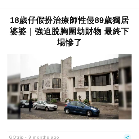
18歲仔假扮治療師性侵89歲獨居
婆婆｜強迫脫胸圍劫財物 最終下
場慘了
GOtrip
9 months ago