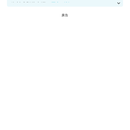
資料或影片來源：
原文刊於SundayKiss
廣告