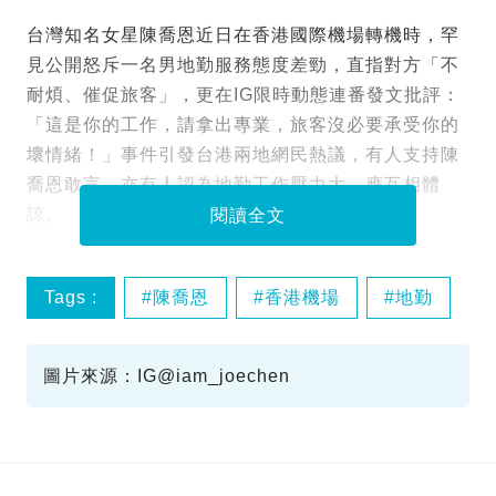
台灣知名女星陳喬恩近日在香港國際機場轉機時，罕
見公開怒斥一名男地勤服務態度差勁，直指對方「不
耐煩、催促旅客」，更在IG限時動態連番發文批評：
「這是你的工作，請拿出專業，旅客沒必要承受你的
壞情緒！」事件引發台港兩地網民熱議，有人支持陳
喬恩敢言，亦有人認為地勤工作壓力大，應互相體
諒。
閱讀全文
Tags :
陳喬恩
香港機場
地勤
態度差
圖片來源：IG@iam_joechen