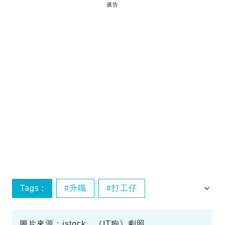
廣告
Tags :
升職
打工仔
月入中位數
職場
圖片來源：istock、《IT狗》劇照