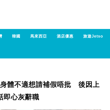
灣
韓國
馬來西亞
酒店優惠
旅遊Jetso
T 身體不適想請補假唔批 後因上
話即心灰辭職