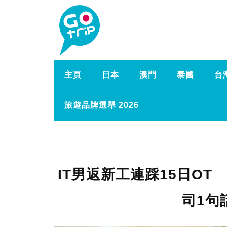
主頁
日本
澳門
泰國
台
旅遊品牌選舉 2026
IT男返新工連踩15日O
司1句