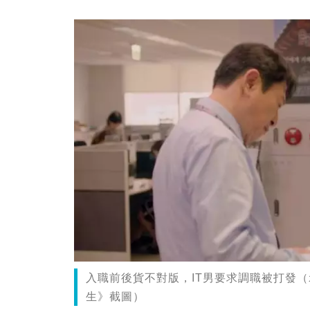
入職前後貨不對版，IT男要求調職被打發
生》截圖）