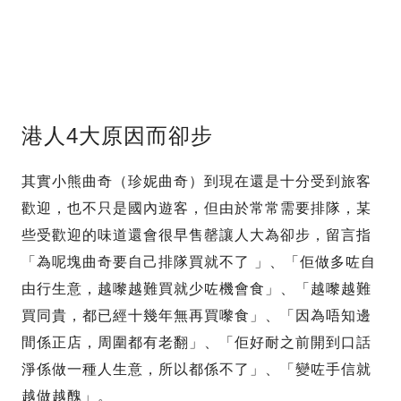
港人4大原因而卻步
其實小熊曲奇（珍妮曲奇）到現在還是十分受到旅客
歡迎，也不只是國內遊客，但由於常常需要排隊，某
些受歡迎的味道還會很早售罄讓人大為卻步，留言指
「為呢塊曲奇要自己排隊買就不了 」、「佢做多咗自
由行生意，越嚟越難買就少咗機會食」、「越嚟越難
買同貴，都已經十幾年無再買嚟食」、「因為唔知邊
間係正店，周圍都有老翻」、「佢好耐之前開到口話
淨係做一種人生意，所以都係不了」、「變咗手信就
越做越醜」。