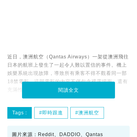
近日，澳洲航空（Qantas Airways）一架從澳洲飛往
日本的航班上發生了一起令人難以置信的事件。機上
娛樂系統出現故障，導致所有乘客不得不觀看同一部
18禁電影，這部電影的內容不僅包含裸露場面，還有
充滿性意味的對話，引起了部分乘客不適。
閱讀全文
Tags :
即時跟進
澳洲航空
機上娛樂系統
色色電影
圖片來源：Reddit、DADDIO、Qantas