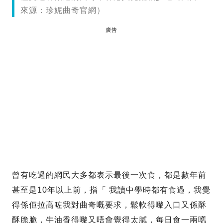
來源：珍妮曲奇官網）
廣告
曾有吃過的網民大多都表示最後一次食，都是數年前
甚至是10年以上前，指「 我讀中學時都有食過，我覺
得係佢拉高咗我對曲奇嘅要求，鬆軟得嚟入口又係酥
酥脆脆，牛油香得嚟又唔會覺得太膩，每日食一兩嚿