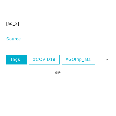
[ad_2]
Source
Tags :
COVID19
GOtrip_afa
GOtrip網絡熱話
GOtrip話題
廣告