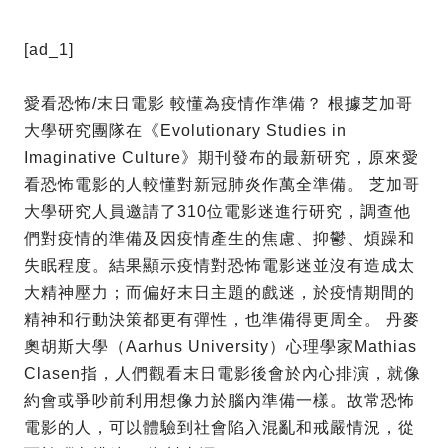
[ad_1]
愛看恐怖/末日電影 較懂為疫情作準備？ 根據芝加哥
大學研究團隊在《Evolutionary Studies in
Imaginative Culture》期刊發布的最新研究，原來愛
看恐怖電影的人較懂對新冠肺炎作萬全準備。 芝加哥
大學研究人員邀請了310位電影迷進行研究，調查他
們對疫情的準備及因疫情產生的焦慮、抑鬱、煩躁和
失眠程度。結果顯示疫情對恐怖電影迷並沒有造成太
大精神壓力；而偏好末日主題的戲迷，於疫情期間的
精神和行動決策都更有彈性，也準備得更周全。 丹麥
奧胡斯大學（Aarhus University）心理學家Mathias
Clasen指，人們觀看末日電影後會於內心排演，就像
約會或爭吵前利用想像力於腦內準備一樣。故常恐怖
電影的人，可以體驗到社會陷入混亂和戒嚴情況，從