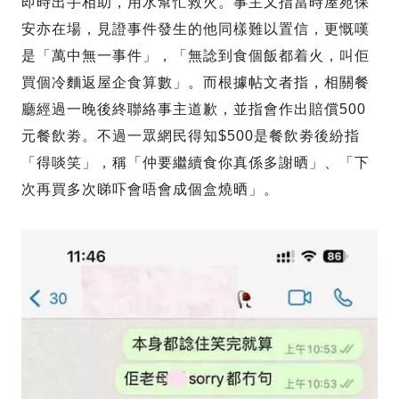
即時出手相助，用水幫忙救火。事主又指當時屋苑保
安亦在場，見證事件發生的他同樣難以置信，更慨嘆
是「萬中無一事件」，「無諗到食個飯都着火，叫佢
買個冷麵返屋企食算數」。而根據帖文者指，相關餐
廳經過一晚後終聯絡事主道歉，並指會作出賠償500
元餐飲劵。不過一眾網民得知$500是餐飲劵後紛指
「得啖笑」，稱「仲要繼續食你真係多謝晒」、「下
次再買多次睇吓會唔會成個盒燒晒」。