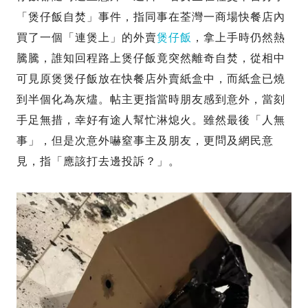
「煲仔飯自焚」事件，指同事在荃灣一商場快餐店內
買了一個「連煲上」的外賣
煲仔飯
，拿上手時仍然熱
騰騰，誰知回程路上煲仔飯竟突然離奇自焚，從相中
可見原煲煲仔飯放在快餐店外賣紙盒中，而紙盒已燒
到半個化為灰燼。帖主更指當時朋友感到意外，當刻
手足無措，幸好有途人幫忙淋熄火。雖然最後「人無
事」，但是次意外嚇窒事主及朋友，更問及網民意
見，指「應該打去邊投訴？」。