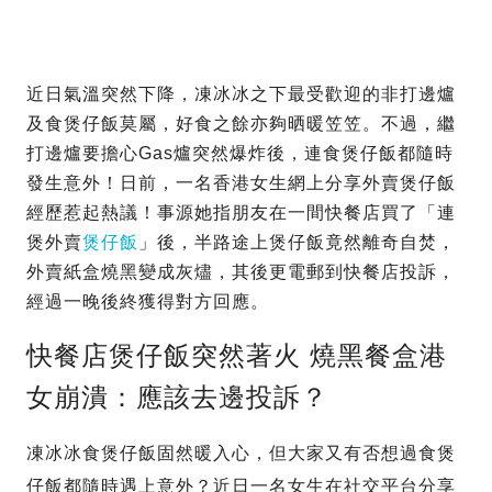
近日氣溫突然下降，凍冰冰之下最受歡迎的非打邊爐
及食煲仔飯莫屬，好食之餘亦夠晒暖笠笠。不過，繼
打邊爐要擔心Gas爐突然爆炸後，連食煲仔飯都隨時
發生意外！日前，一名香港女生網上分享外賣煲仔飯
經歷惹起熱議！事源她指朋友在一間快餐店買了「連
煲外賣
煲仔飯
」後，半路途上煲仔飯竟然離奇自焚，
外賣紙盒燒黑變成灰燼，其後更電郵到快餐店投訴，
經過一晚後終獲得對方回應。
快餐店煲仔飯突然著火 燒黑餐盒港
女崩潰：應該去邊投訴？
凍冰冰食煲仔飯固然暖入心，但大家又有否想過食煲
仔飯都隨時遇上意外？近日一名女生在社交平台分享