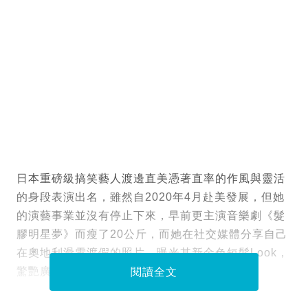
日本重磅級搞笑藝人渡邊直美憑著直率的作風與靈活
的身段表演出名，雖然自2020年4月赴美發展，但她
的演藝事業並沒有停止下來，早前更主演音樂劇《髮
膠明星夢》而瘦了20公斤，而她在社交媒體分享自己
在奧地利滑雪渡假的照片，曝光其新金色短髮Look，
驚艷廣大網民，意外引起一股熱議。
閱讀全文