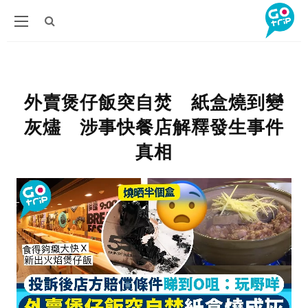
外賣煲仔飯突自焚 紙盒燒到變
灰燼 涉事快餐店解釋發生事件
真相