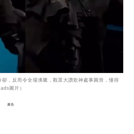
冷卻，反而令全場沸騰，觀眾大讚歌神處事圓滑，懂得
ads圖片）
廣告