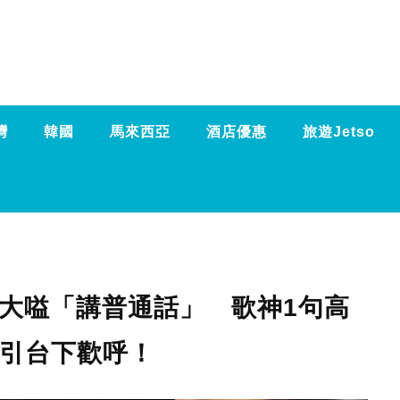
灣
韓國
馬來西亞
酒店優惠
旅遊Jetso
大嗌「講普通話」 歌神1句高
絕引台下歡呼！