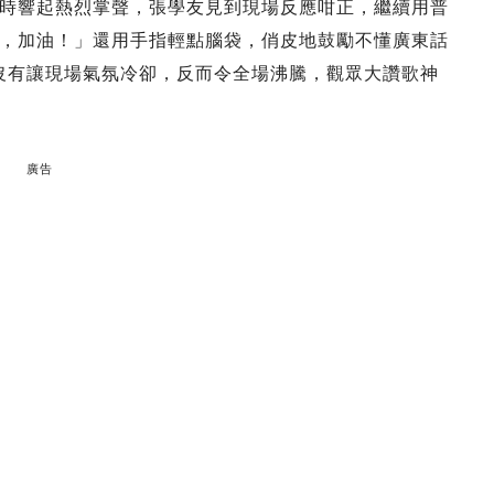
時響起熱烈掌聲，張學友見到現場反應咁正，繼續用普
，加油！」還用手指輕點腦袋，俏皮地鼓勵不懂廣東話
沒有讓現場氣氛冷卻，反而令全場沸騰，觀眾大讚歌神
廣告