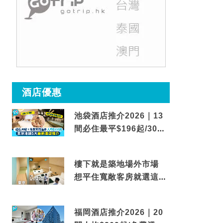
酒店優惠
池袋酒店推介2026｜13
間必住最平$196起/30秒
到車站/免費碳酸溫泉
樓下就是築地場外市場
想平住寬敞客房就選這間
東京酒店
福岡酒店推介2026｜20