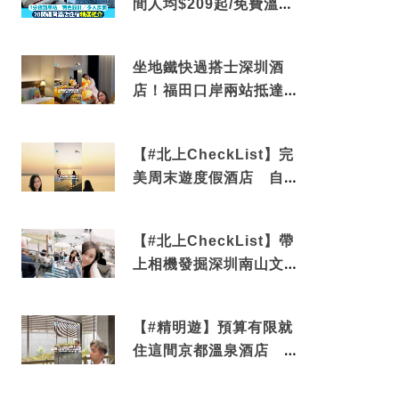
間人均$209起/免費溫泉/
近博多車站
坐地鐵快過搭士深圳酒
店！福田口岸兩站抵達
還有免費烘洗服務
【#北上CheckList】完
美周末遊度假酒店 自帶
電影院 必打卡深圳膠囊
列車
【#北上CheckList】帶
上相機發掘深圳南山文藝
角落 2天1夜住進海景套
房享受私人時光
【#精明遊】預算有限就
住這間京都溫泉酒店 車
站行5分鐘可達 必吃自助
早餐