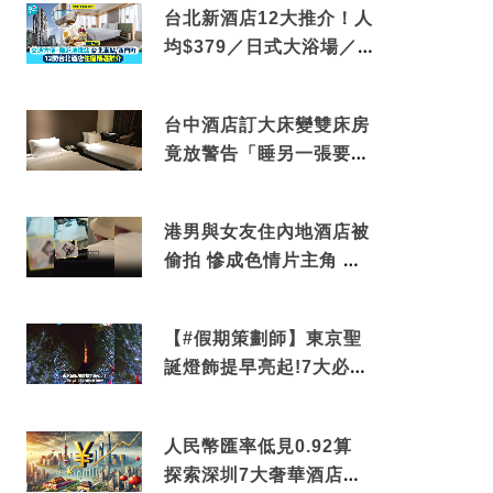
台北新酒店12大推介！人
均$379／日式大浴場／1
分鐘到捷運／米芝蓮推介
台中酒店訂大床變雙床房
竟放警告「睡另一張要加
錢」網民：好孤寒
港男與女友住內地酒店被
偷拍 慘成色情片主角 鏡
頭位置曝光 逾180間酒店
中招
【#假期策劃師】東京聖
誕燈飾提早亮起!7大必去
打卡點 快把路線收藏吧
人民幣匯率低見0.92算
探索深圳7大奢華酒店體