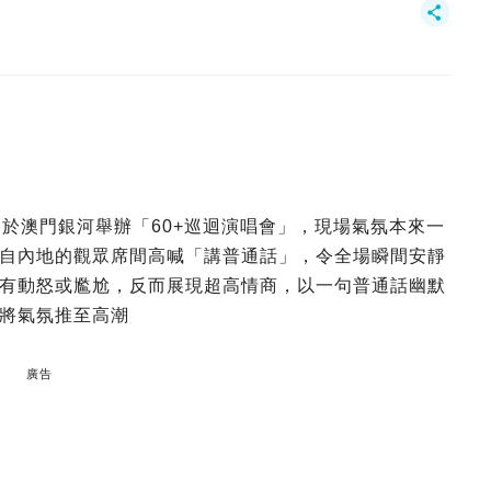
日於澳門銀河舉辦「60+巡迴演唱會」，現場氣氛本來一
自內地的觀眾席間高喊「講普通話」，令全場瞬間安靜
有動怒或尷尬，反而展現超高情商，以一句普通話幽默
將氣氛推至高潮
廣告