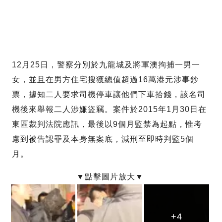
12月25日，警察分別於九龍城及將軍澳拘捕一男一
女，並且在男方住宅搜獲總值超過16萬港元涉事鈔
票，據知二人要求司機停車讓他們下車拾錢，該名司
機後來舉報二人涉嫌盜竊。案件於2015年1月30日在
東區裁判法院應訊，最後以9個月監禁為起點，惟考
慮到被告認罪及本身無案底，減刑至即時判監5個
月。
+4
+4
+4