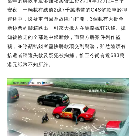
當年的解款車遺落錢箱案發生於2014年12月24日平
安夜，一輛載有總值2億7千萬港幣的G4S解款車於押
運途中，懷疑車門因為故障而打開，3個載有大批全
新鈔票的膠箱跌出，引來大批人在馬路瘋狂執錢。據
知被撿走的全部是中銀新鈔，而警方將案件列作盜
竊，並呼籲執錢者盡快將款項交到警署，雖然陸續有
拾遺者歸還失款及疑犯被拘捕，惟至今尚有近683萬
港元紙幣不知所終。