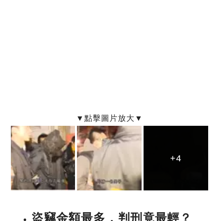
+4
+4
+4
盜竊金額最多，
判刑竟最輕？