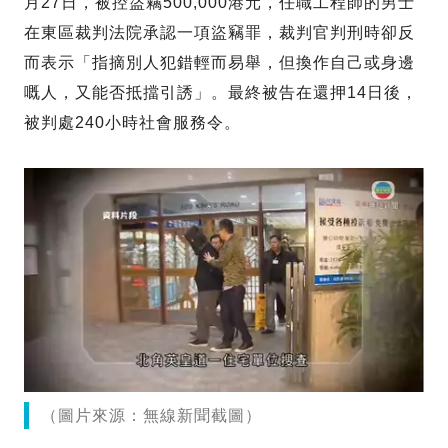
月27日，被控盜竊500,000港元，任職工程師的男士
在東區裁判法院承認一項盜竊罪，裁判官判刑時卻反
而表示「指摘別人犯錯輕而易舉，但換作自己或身邊
嘅人，又能否抵擋引誘」。最終被告在還押14日後，
被判處240小時社會服務令。
（圖片來源：無線新聞截圖）