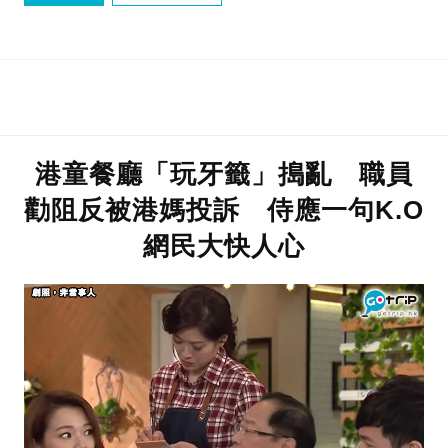
港童餐廳「玩牙籤」搗亂 職員
勸阻反被港媽投訴 侍應一句K.O
網民大快人心