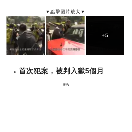
+5
+5
+5
首次犯案，
被判入獄5
個月
廣告