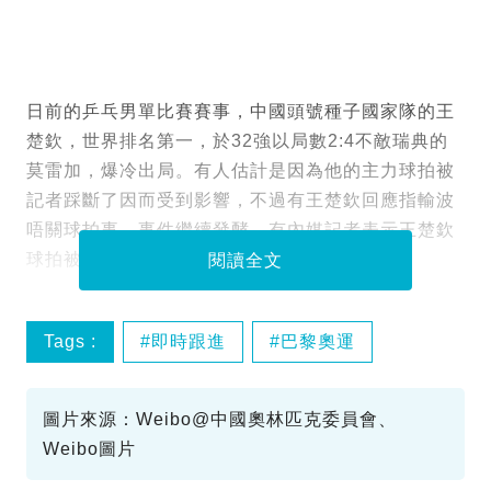
日前的乒乓男單比賽賽事，中國頭號種子國家隊的王
楚欽，世界排名第一，於32強以局數2:4不敵瑞典的
莫雷加，爆冷出局。有人估計是因為他的主力球拍被
記者踩斷了因而受到影響，不過有王楚欽回應指輸波
唔關球拍事。事件繼續發酵，有內媒記者表示王楚欽
球拍被踩事件正在調查中。
閱讀全文
Tags :
即時跟進
巴黎奧運
乒乓球
王楚欽
圖片來源：Weibo@中國奧林匹克委員會、
Weibo圖片