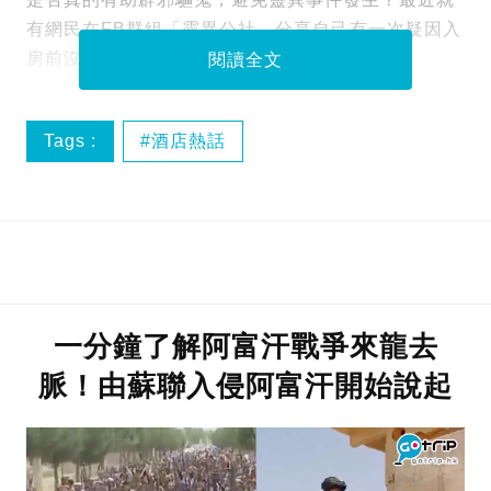
有網民在FB群組「靈異公社」分享自己有一次疑因入
房前沒有敲門而發生的靈異經歷。
閱讀全文
Tags :
酒店熱話
一分鐘了解阿富汗戰爭來龍去
脈！由蘇聯入侵阿富汗開始說起